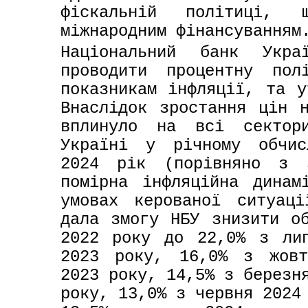
фіскальній політиці, щ
міжнародним фінансуванням
Національний банк Укра
проводити процентну пол
показникам інфляції, та у
Внаслідок зростання цін н
вплинуло на всі сектор
Україні у річному обчис
2024 рік (порівняно з 
помірна інфляційна динам
умовах керованої ситуаці
дала змогу НБУ знизити об
2022 року до 22,0% з лип
2023 року, 16,0% з жовт
2023 року, 14,5% з березня
року, 13,0% з червня 2024 