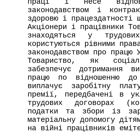
праці і несе відпові
законодавством і контра
здоровю і працездатності 
Акціонери і працівники Тов
знаходяться у трудових
користуються рівними права
законодавством про працю 
Товариство, як соціаль
забезпечує дотримання ви
працю по відношенню до 
виплачує заробітну пла
премії, передбачені в ук
трудових договорах (ко
податки та збори із зар
матеріальну допомогу дітям
на війні працівників еміт