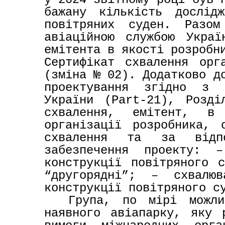
бажану кількість дослідж
повітряних суден
. Разом
авіаційною службою Украї
емітента в якості розробни
Сертифікат схвалення орга
(зміна № 02). Додатково до
проектування згідно з п
України (Part-21), Розд
схвалення, емітент, в 
організації розробника, 
схвалення та за відпов
забезпечення проекту: –
конструкції повітряного с
“другорядні”; – схвалюв
конструкції повітряного с
Група, по мірі можлив
наявного авіапарку, яку 