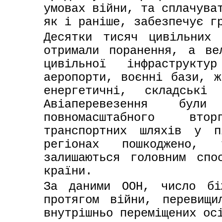
умовах війни, та сплачуват
як і раніше, забезпечує г
Десятки тисяч цивільних 
отримали поранення, а ве
цивільної інфраструкту
аеропорти, воєнні бази, ж
енергетичні, складські
Авіаперевезення бул
повномасштабного вто
транспортних шляхів у п
регіонах пошкоджено, т
залишаються головним спос
країни.
За даними ООН, число бі
протягом війни, перевищи
внутрішньо переміщених ос