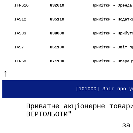
IFRS16
832610
Примітки - Оренда
IAS12
835110
Примітки - Податк
IAS33
838000
Примітки - Прибут
IAS7
851100
Примітки - Звіт п
IFRS8
871100
Примітки - Операц
↑
[101000] Звіт про у
Приватне акціонерне товари
ВЕРТОЛЬОТИ"
за