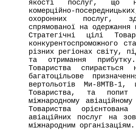
якості послуг, що на
комерційно-посередницьких
охоронних послуг, зд
спрямованої на одержання 
Стратегiчні цілі Товар
конкурентоспроможного ст
рiзних регiонах свiту, пi
та отримання прибутку.
Товариства спирається 
багатоцiльове призначен
вертольотiв Ми-8МТВ-1, 
Товариства, та попит
мiжнародному авiацiйному
Товариства орiєнтована
авiацiйних послуг на зов
мiжнародним органiзацiям.