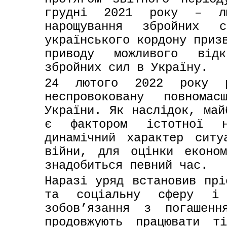
грудні 2021 року – лю
нарощування збройних 
українського кордону призв
приводу можливого відк
збройних сил в Україну.
24 лютого 2022 року ро
неспровоковану повнома
України. Як наслідок, май
є фактором істотної н
динамічний характер ситу
війни, для оцінки економ
знадобиться певний час.
Наразі уряд встановив прі
та соціальну сферу і п
зобов’язання з погашенн
продовжують працювати т