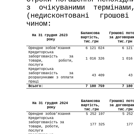
з очікуваними термінами
(недисконтовані грошові
чином:
Балансова 
Грошові пото
На 31 грудня 2023 
вартість, 
за договорам
року
тис.грн
тис.грн
Орендне зобов’язання
6 121 024
6 121
Кредиторська 
заборгованість за 
1 016 326
1 016
товари, роботи, 
послуги
Кредиторська 
заборгованість за 
43 409
43
розрахунками з оплати 
праці
Всього:
7 180 759
7 180
Балансова 
Грошові пото
На 31 грудня 2024 
вартість, 
за договорам
року
тис.грн
тис.грн
Орендне зобов’язання
5 252 197
5 252
Кредиторська 
заборгованість за 
177 325
177
товари, роботи, 
послуги