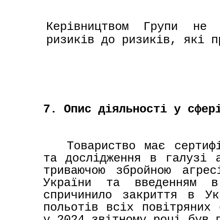
Керівництвом Групи не 
ризиків до ризиків, які п
7. Опис діяльності у сфер
Товариство має сертифі
та дослідження в галузі а
триваючою збройною агрес
України та введенням в
спричинило закриття в Ук
польотів всіх повітряних 
у 2024 звітному роцi був п