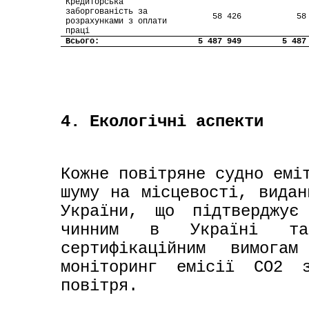
Кредиторська 
заборгованість за 
58 426
58
розрахунками з оплати 
праці
Всього:
5 487 949
5 487
4. Екологічні аспекти
Кожне повітряне судно еміт
шуму на місцевості, видан
України, що підтверджує 
чинним в Україні та м
сертифікаційним вимога
моніторинг емісії СО2 
повітря.