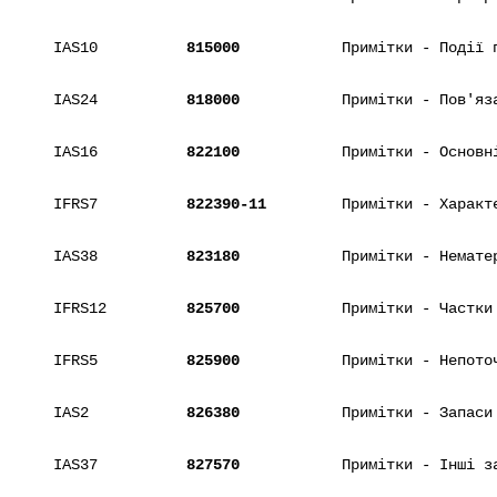
IAS10
815000
Примітки - Події 
IAS24
818000
Примітки - Пов'яз
IAS16
822100
Примітки - Основн
IFRS7
822390-11
Примітки - Характ
IAS38
823180
Примітки - Немате
IFRS12
825700
Примітки - Частки
IFRS5
825900
Примітки - Непото
IAS2
826380
Примітки - Запаси
IAS37
827570
Примітки - Інші з