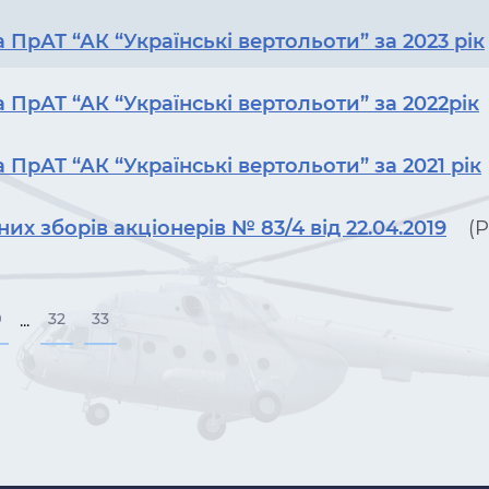
 ПрАТ “АК “Українські вертольоти” за 2023 рік
 ПрАТ “АК “Українські вертольоти” за 2022рік
 ПрАТ “АК “Українські вертольоти” за 2021 рік
их зборів акціонерів № 83/4 від 22.04.2019
(P
9
32
33
...