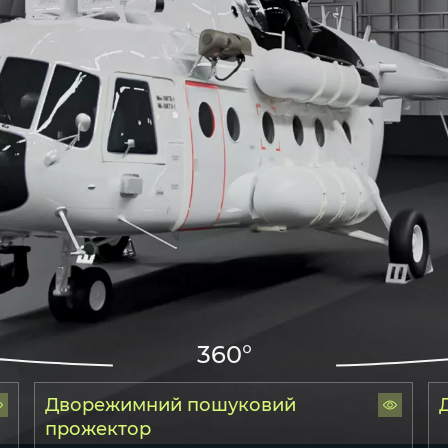
360°
Дворежимний пошуковий
прожектор