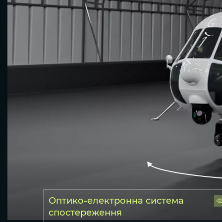
Оптико-електронна система
спостереження