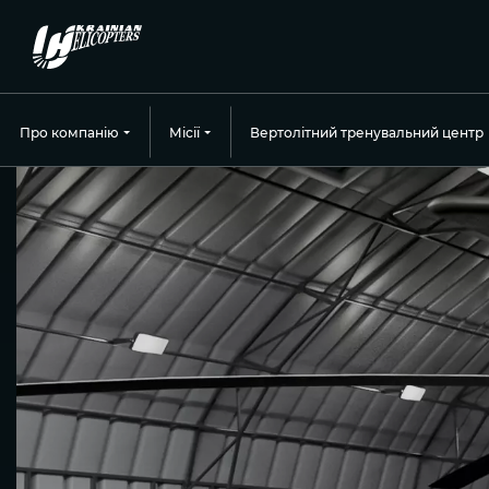
Про компанію
Місії
Вертолітний тренувальний центр