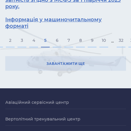
звітність згідно з МСФЗ за 1 півріччя 2025
року.
Інформація у машиночитальному
форматі
2
3
4
5
6
7
8
9
10
32
...
ЗАВАНТАЖИТИ ЩЕ
Авіаційний сервісний центр
Вертолітний тренувальний центр