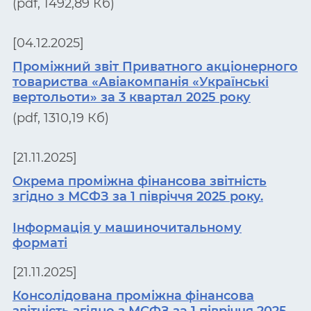
(pdf, 1492,89 Кб)
[04.12.2025]
Проміжний звіт Приватного акціонерного
товариства «Авіакомпанія «Українські
вертольоти» за 3 квартал 2025 року
(pdf, 1310,19 Кб)
[21.11.2025]
Окрема проміжна фінансова звітність
згідно з МСФЗ за 1 півріччя 2025 року.
Інформація у машиночитальному
форматі
[21.11.2025]
Консолідована проміжна фінансова