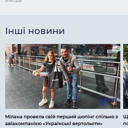
злагода.
Інші новини
Мілана провела свій перший шопінг спільно з
Щ
авіакомпанією «Українські вертольоти»
п