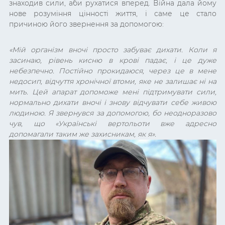
знаходив сили, аби рухатися вперед. Війна дала йому
нове розуміння цінності життя, і саме це стало
причиною його звернення за допомогою:
«
Мій організм вночі просто забуває дихати. Коли я
засинаю, рівень кисню в крові падає, і це дуже
небезпечно. Постійно прокидаюся, через це в мене
недосип, відчуття хронічної втоми, яке не залишає ні на
мить. Цей апарат допоможе мені підтримувати сили,
нормально дихати вночі і знову відчувати себе живою
людиною. Я звернувся за допомогою, бо неодноразово
чув, що «Українські вертольоти вже адресно
допомагали таким же захисникам, як я».