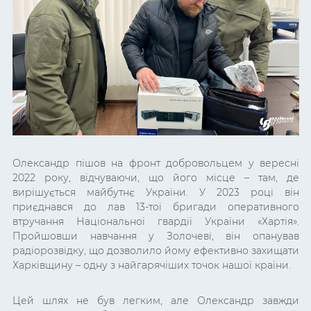
Олександр пішов на фронт добровольцем у вересні
2022 року, відчуваючи, що його місце – там, де
вирішується майбутнє України. У 2023 році він
приєднався до лав 13-тої бригади оперативного
втручання Національної гвардії України «Хартія».
Пройшовши навчання у Золочеві, він опанував
радіорозвідку, що дозволило йому ефективно захищати
Харківщину – одну з найгарячіших точок нашої країни.
Цей шлях не був легким, але Олександр завжди