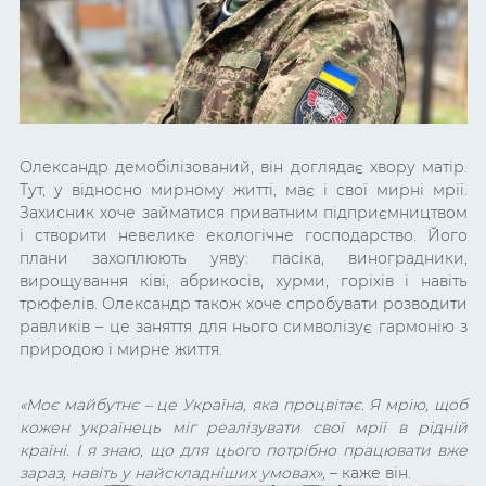
Олександр демобілізований, він доглядає хвору матір.
Тут, у відносно мирному житті, має і свої мирні мрії.
Захисник хоче займатися приватним підприємництвом
і створити невелике екологічне господарство. Його
плани захоплюють уяву: пасіка, виноградники,
вирощування ківі, абрикосів, хурми, горіхів і навіть
трюфелів. Олександр також хоче спробувати розводити
равликів – це заняття для нього символізує гармонію з
природою і мирне життя.
«Моє майбутнє – це Україна, яка процвітає. Я мрію, щоб
кожен українець міг реалізувати свої мрії в рідній
країні. І я знаю, що для цього потрібно працювати вже
зараз, навіть у найскладніших умовах»
,
– каже він.