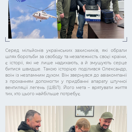
Серед мільйонів українських захисників, які обрали
шлях боротьби за свободу та незалежність своєї країни,
є історії, які не лише надихають, а й змушують серце
битися швидше. Такою історією поділився Олександр,
воїн із незламним духом. Він звернувся до авіакомпанії
з проханням допомогти у придбанні апарату штучної
вентиляції легень (ШВЛ). Його мета – врятувати життя
тих, хто цього найбільше потребує.