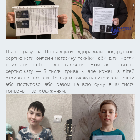
Цього разу на Полтавщину відправили подарункові
сертифікати онлайн-магазину техніки, аби діти могли
придбати собі різні гаджети. Номінал кожного
сертифікату — 5 тисяч гривень, але кожен із дітей
отриав по два такі. Тож діти зможуть витрачати кошти
або поступово, або разом на всю суму в 10 тисяч
гривень — за їх бажанням.