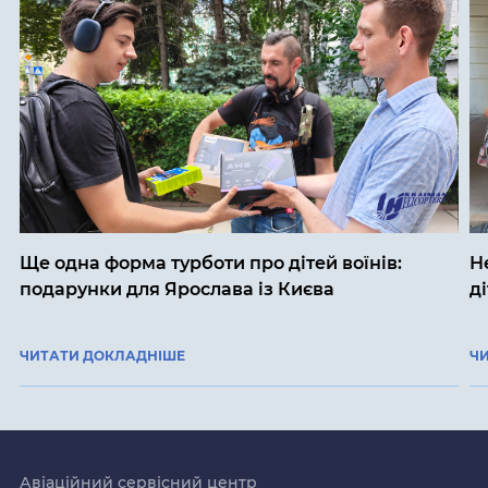
Ще одна форма турботи про дітей воїнів:
Н
подарунки для Ярослава із Києва
д
ЧИТАТИ ДОКЛАДНІШЕ
Ч
Авіаційний сервісний центр