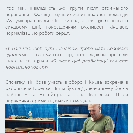
Ігор має інвалідність 3-ої групи після отриманого
поранення. Фахівці мультидисциплінарної команди
«Аурум» працювали з Ігорем над корекцією больового
синдрому шиї, покращенням рухливості кінцівок,
нормалізацією роботи серця.
«
У наш час, щоб бути інвалідом, треба мати неабияке
здоров’я
», — жартує пан Ігор, розповідаючи про свій
шлях, та зізнається: «
Я після цієї реабілітації хоч став
нормально ходити
».
Спочатку він брав участь в обороні Києва, зокрема в
районі села Горенка. Потім був на Донеччині — у боях в
районі міста Нью-Йорк та села Іванівське. Після
поранення отримав відзнаки та медаль.