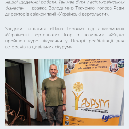
нашої щоденної роботи. Так має бути у всіх українських
бізнесів
», — вважає Володимир Ткаченко, голова Ради
директорів авіакомпанії «Українські вертольоти».
Завдяки ініціативі «Шана Героям» від авіакомпанії
«Українські вертольоти» Ігор з позивним «Ждан»
пройшов курс лікування у
Центрі реабілітації для
ветеранів та цивільних
«Аурум».