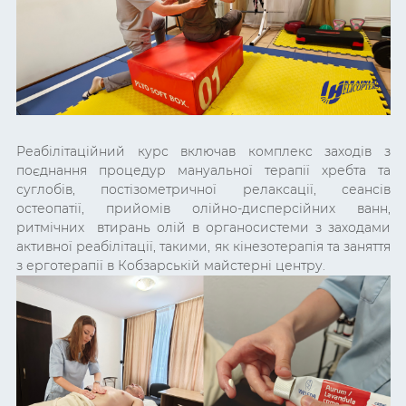
Реабілітаційний курс включав комплекс заходів з
поєднання процедур мануальної терапії хребта та
суглобів, постізометричної релаксації, сеансів
остеопатії, прийомів олійно-дисперсійних ванн,
ритмічних втирань олій в органосистеми з заходами
активної реабілітації, такими, як кінезотерапія та заняття
з ерготерапії в Кобзарській майстерні центру.