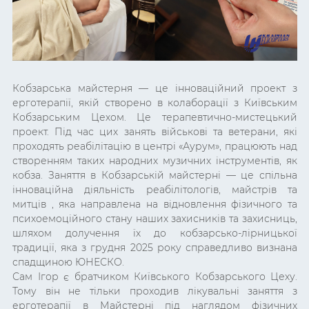
Кобзарська майстерня — це інноваційний проект з
ерготерапії, якій створено в колаборації з Київським
Кобзарським Цехом. Це терапевтично-мистецький
проект. Під час цих занять військові та ветерани, які
проходять реабілітацію в центрі «Аурум», працюють над
створенням таких народних музичних інструментів, як
кобза. Заняття в Кобзарській майстерні — це спільна
інноваційна діяльність реабілітологів, майстрів та
митців , яка направлена на відновлення фізичного та
психоемоційного стану наших захисників та захисниць,
шляхом долучення їх до кобзарсько-лірницької
традиції, яка з грудня 2025 року справедливо визнана
спадщиною ЮНЕСКО.
Сам Ігор є братчиком Київського Кобзарського Цеху.
Тому він не тільки проходив лікувальні заняття з
ерготерапії в Майстерні під наглядом фізичних