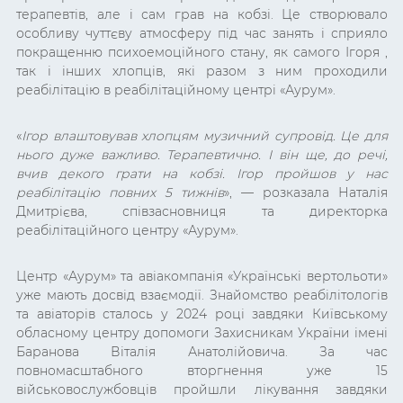
терапевтів, але і сам грав на кобзі. Це створювало
особливу чуттєву атмосферу під час занять і сприяло
покращенню психоемоційного стану, як самого Ігоря ,
так і інших хлопців, які разом з ним проходили
реабілітацію в реабілітаційному центрі «Аурум».
«
Ігор в
лаштовував хлопцям музичний супровід. Це для
нього дуже важливо. Терапевтично. І він ще, до речі,
вчив декого грати на кобзі. Ігор пройшов у нас
реабілітацію повних 5 тижнів
», — розказала Наталія
Дмитрієва, співзасновниця та директорка
реабілітаційного центру «Аурум».
Центр «Аурум» та авіакомпанія «Українські вертольоти»
уже мають досвід взаємодії. Знайомство реабілітологів
та авіаторів сталось у 2024 році завдяки
Київському
обласному центру допомоги Захисникам України імені
Баранова Віталія Анатолійовича
. За час
повномасштабного вторгнення уже 15
військовослужбовців пройшли лікування завдяки