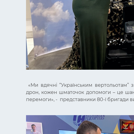
«
Ми вдячні “Українським вертольотам” з
дрон, кожен шматочок допомоги – це шан
перемоги
», - представники 80-ї бригади 