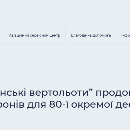
Авіаційний сервісний центр
Благодійна допомога
Інфо
їнські вертольоти” прод
ронів для 80-ї окремої 