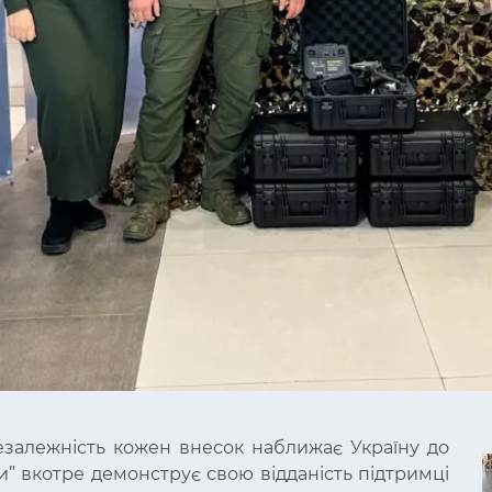
езалежність кожен внесок наближає Україну до
и” вкотре демонструє свою відданість підтримці