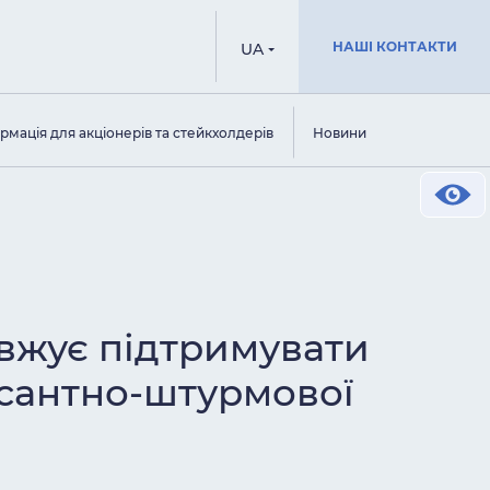
НАШІ КОНТАКТИ
UA
рмація для акціонерів та стейкхолдерів
Новини
овжує підтримувати
десантно-штурмової