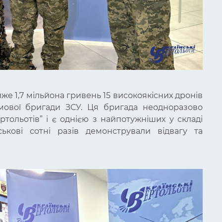
же 1,7 мільйона гривень 15 високоякісних дронів
мової бригади ЗСУ. Ця бригада неодноразово
ртольотів” і є однією з найпотужніших у складі
ськові сотні разів демонстрували відвагу та