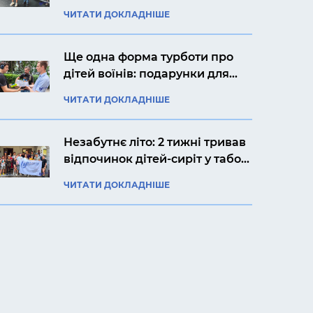
авіакомпанією «Українські
ЧИТАТИ ДОКЛАДНІШЕ
вертольоти»
Ще одна форма турботи про
дітей воїнів: подарунки для
Ярослава із Києва
ЧИТАТИ ДОКЛАДНІШЕ
Незабутнє літо: 2 тижні тривав
відпочинок дітей-сиріт у таборі
«Артек Прикарпаття»
ЧИТАТИ ДОКЛАДНІШЕ