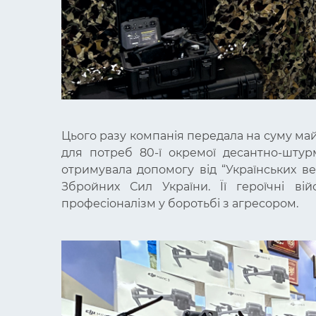
Цього разу компанія передала на суму май
для потреб 80-ї окремої десантно-штур
отримувала допомогу від “Українських ве
Збройних Сил України. Її героїчні вій
професіоналізм у боротьбі з агресором.