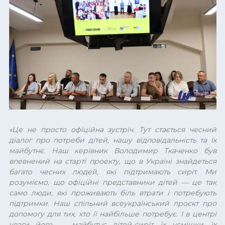
«
Це не просто офіційна зустріч. Тут стається чесний
діалог про потреби дітей, нашу відповідальність та їх
майбутнє. Наш керівник Володимир Ткаченко був
впевнений на старті проекту, що в Україні знайдеться
багато чесних людей, які підтримають сиріт. Ми
розуміємо, що офіційні представники дітей — це так
само люди, які проживають біль втрати і потребують
підтримки. Наш спільний всеукраїнський проєкт про
допомогу для тих, хто її найбільше потребує. І в центрі
уваги його
—
майбутнє дітей-сиріт, їх усмішки, їх