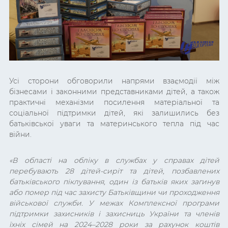
Усі сторони обговорили напрями взаємодії між
бізнесами і законними представниками дітей, а також
практичні механізми посилення матеріальної та
соціальної підтримки дітей, які залишились без
батьківської уваги та материнського тепла під час
війни.
«
В області на обліку в службах у справах дітей
перебувають 28 дітей-сиріт та дітей, позбавлених
батьківського піклування, один із батьків яких загинув
або помер під час захисту Батьківщини чи проходження
військової служби. У межах Комплексної програми
підтримки захисників і захисниць України та членів
їхніх сімей на 2024–2028 роки за рахунок коштів