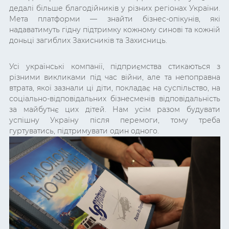
дедалі більше благодійників у різних регіонах України.
Мета платформи — знайти бізнес-опікунів, які
надаватимуть гідну підтримку кожному синові та кожній
доньці загиблих Захисників та Захисниць.
Усі українські компанії, підприємства стикаються з
різними викликами під час війни, але та непоправна
втрата, якої зазнали ці діти, покладає на суспільство, на
соціально-відповідальних бізнесменів відповідальність
за майбутнє цих дітей. Нам усім разом будувати
успішну Україну після перемоги, тому треба
гуртуватись, підтримувати один одного.