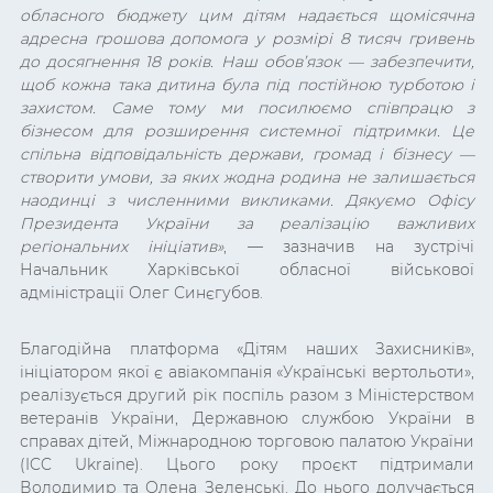
обласного бюджету цим дітям надається щомісячна
адресна грошова допомога у розмірі 8 тисяч гривень
до досягнення 18 років. Наш обов’язок — забезпечити,
щоб кожна така дитина була під постійною турботою і
захистом. Саме тому ми посилюємо співпрацю з
бізнесом для розширення системної підтримки. Це
спільна відповідальність держави, громад і бізнесу —
створити умови, за яких жодна родина не залишається
наодинці з численними викликами. Дякуємо Офісу
Президента України за реалізацію важливих
регіональних ініціатив
»
, — зазначив на зустрічі
Начальник Харківської обласної військової
адміністрації Олег Синєгубов.
Благодійна платформа
«Дітям наших Захисників»,
ініціатором якої є авіакомпанія
«Українські вертольоти»
,
реалізується другий рік поспіль разом з Міністерством
ветеранів України, Державною службою України в
справах дітей, Міжнародною торговою палатою України
(ICC Ukraine). Цього року проєкт підтримали
Володимир та Олена Зеленські. До нього долучається