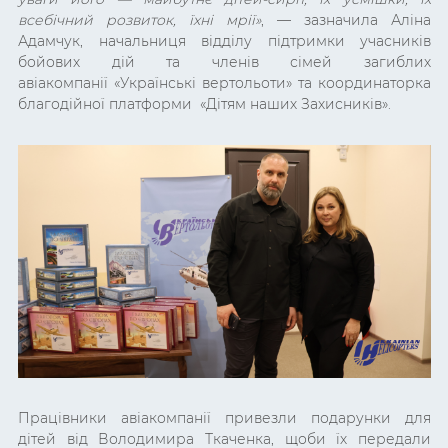
всебічний розвиток, їхні мрії
»
,
— зазначила Аліна
Адамчук, начальниця відділу підтримки учасників
бойових дій та членів сімей загиблих
авіакомпанії
«Українські вертольоти» та координаторка
благодійної платформи «Дітям наших Захисників».
Працівники авіакомпанії привезли подарунки для
дітей від Володимира Ткаченка, щоби їх передали