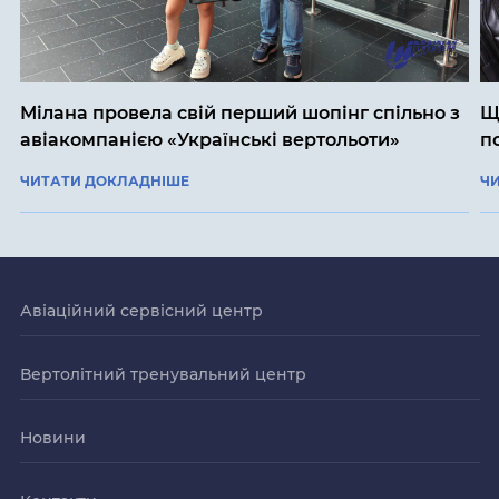
Мілана провела свій перший шопінг спільно з
Щ
авіакомпанією «Українські вертольоти»
п
ЧИТАТИ ДОКЛАДНІШЕ
Ч
Авіаційний сервісний центр
Вертолітний тренувальний центр
Новини