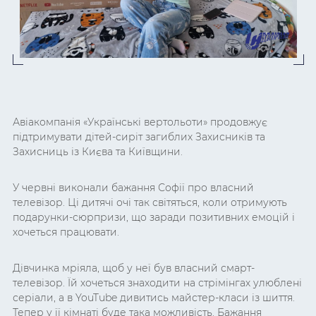
Авіакомпанія «Українські вертольоти» продовжує
підтримувати дітей-сиріт загиблих Захисників та
Захисниць із Києва та Київщини.
У червні виконали бажання Софії про власний
телевізор. Ці дитячі очі так світяться, коли отримують
подарунки-сюрпризи, що заради позитивних емоцій і
хочеться працювати.
Дівчинка мріяла, щоб у неї був власний смарт-
телевізор. Їй хочеться знаходити на стрімінгах улюблені
серіали, а в YouTube дивитись майстер-класи із шиття.
Тепер у її кімнаті буде така можливість. Бажання