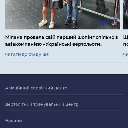
Мілана провела свій перший шопінг спільно з
Щ
авіакомпанією «Українські вертольоти»
п
ЧИТАТИ ДОКЛАДНІШЕ
Ч
Авіаційний сервісний центр
Вертолітний тренувальний центр
Новини