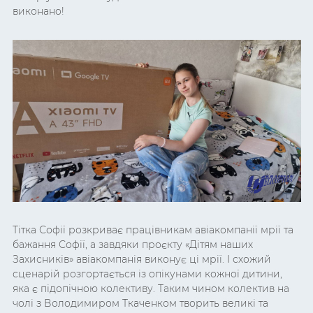
виконано!
Тітка Софії розкриває працівникам авіакомпанії мрії та
бажання Софії, а завдяки проєкту «Дітям наших
Захисників» авіакомпанія виконує ці мрії. І схожий
сценарій розгортається із опікунами кожної дитини,
яка є підопічною колективу. Таким чином колектив на
чолі з Володимиром Ткаченком творить великі та