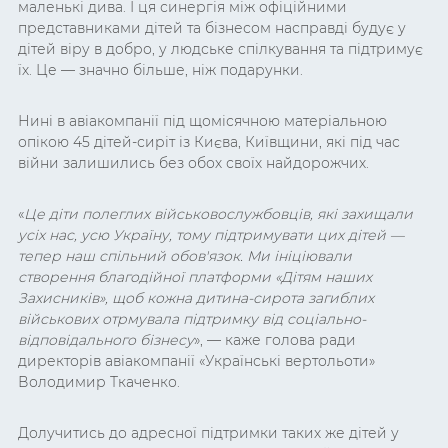
маленькі дива. І ця синергія між офіційними
представниками дітей та бізнесом насправді будує у
дітей віру в добро, у людське спілкування та підтримує
їх. Це — значно більше, ніж подарунки.
Нині в авіакомпанії під щомісячною матеріальною
опікою 45 дітей-сиріт із Києва, Київщини, які під час
війни залишились без обох своїх найдорожчих.
«
Це діти полеглих військовослужбовців, які захищали
усіх нас, усю Україну, тому підтримувати цих дітей —
тепер наш спільний обов'язок. Ми ініціювали
створення благодійної платформи «Дітям наших
Захисників», щоб кожна дитина-сирота загиблих
військових отрмувала підтримку від соціально-
відповідального бізнесу
», — каже голова ради
директорів авіакомпанії «Українські вертольоти»
Володимир Ткаченко.
Долучитись до адресної підтримки таких же дітей у