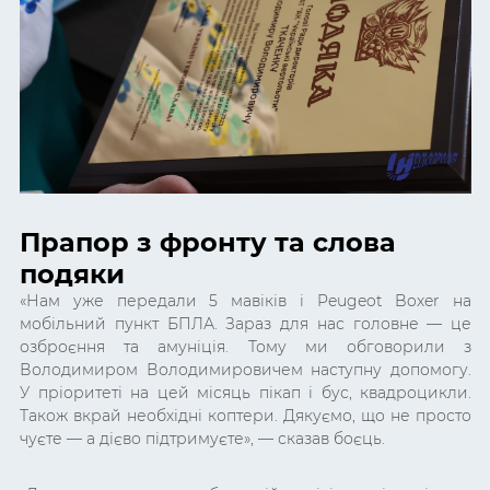
Прапор з фронту та слова
подяки
«Нам уже передали 5 мавіків і Peugeot Boxer на
мобільний пункт БПЛА. Зараз для нас головне — це
озброєння та амуніція. Тому ми обговорили з
Володимиром Володимировичем наступну допомогу.
У пріоритеті на цей місяць пікап і бус, квадроцикли.
Також вкрай необхідні коптери. Дякуємо, що не просто
чуєте — а дієво підтримуєте», — сказав боєць.