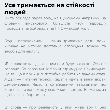
Усе тримається на стійкості
людей
118-та бригада зараз воює на Сумському напрямку. За
словами військового, більшість часу підрозділ
проводить на бойових, а на ППД — вкрай мало.
Боєць переконаний — війна триватиме доти, доки
Україна не матиме достатньо озброєння, техніки та
засобів для наступу:
«Все залежить від того, чим нам буде воювати. Ось це
головне. Бо зараз ми їх тільки стримуємо і знищуємо.
Це те, що в принципі потрібно робити на даному етапі.
А далі — питання техніки. Кацапи йдуть в атаки вкрай
демотивовані. Часто з китайськими автоматами, які
клинять. І то вони є не у всіх. А ми — стоїмо. Бо маємо за
що і за кого боротися».
Ці слова — про реальність, у якій живе армія. Без