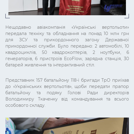
Нещодавно авіакомпанія «Українські вертольоти»
передала техніку та обладнання на понад 10 млн грн
для ЗСУ та прикордонного загону Державної
прикордонної служби. Було передано: 2 автомобілі, 10
квадроциклів, 50 квадрокоптерів, 2 ноутбуки, 6
генераторів, 6 пристроїв EcoFlow, зарядна станція, 30
батарей живлення та інтерактивний стіл.
Представник 157 батальйону 118-ї бригади ТрО приїхав
до «Українських вертольотів», щоби передати прапор
батальйону та подяку Голові Ради директорів
Володимиру Ткаченку від командування та всього
особового складу.