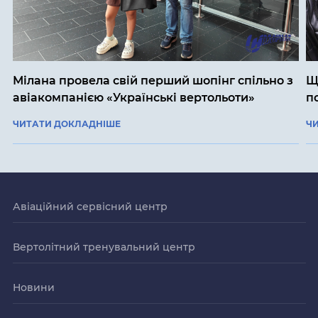
Мілана провела свій перший шопінг спільно з
Щ
авіакомпанією «Українські вертольоти»
п
ЧИТАТИ ДОКЛАДНІШЕ
Ч
Авіаційний сервісний центр
Вертолітний тренувальний центр
Новини