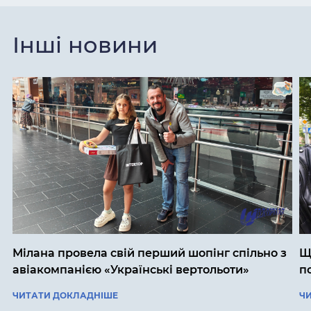
Інші новини
Мілана провела свій перший шопінг спільно з
Щ
авіакомпанією «Українські вертольоти»
п
ЧИТАТИ ДОКЛАДНІШЕ
Ч