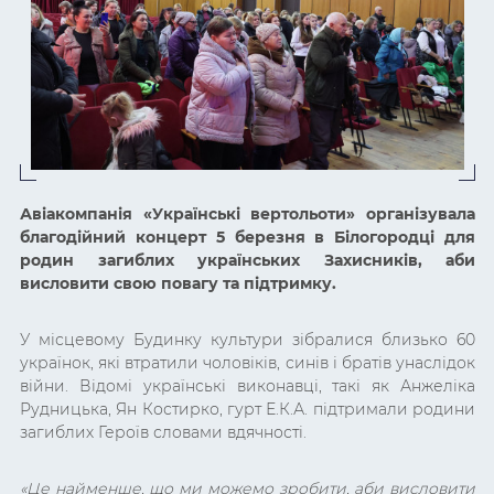
Авіакомпанія «Українські вертольоти» організувала
благодійний концерт 5 березня в Білогородці для
родин загиблих українських Захисників, аби
висловити свою повагу та підтримку.
У місцевому Будинку культури зібралися близько 60
українок, які втратили чоловіків, синів і братів унаслідок
війни. Відомі українські виконавці, такі як Анжеліка
Рудницька, Ян Костирко, гурт Е.К.А. підтримали родини
загиблих Героїв словами вдячності.
«Це найменше, що ми можемо зробити, аби висловити