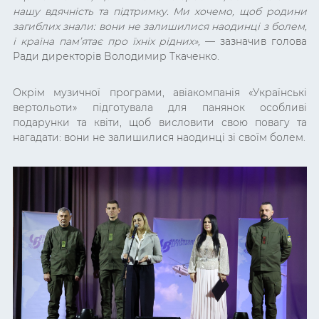
нашу вдячність та підтримку. Ми хочемо, щоб родини
загиблих знали: вони не залишилися наодинці з болем,
і країна пам’ятає про їхніх рідних»,
— зазначив голова
Ради директорів Володимир Ткаченко.
Окрім музичної програми, авіакомпанія «Українські
вертольоти» підготувала для панянок
особливі
подарунки та квіти, щоб висловити свою повагу та
нагадати: вони не залишилися наодинці зі своїм болем.