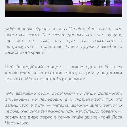
«Мій чоловік віддав життя за Україну. Але пам’ять про
нього має жити. Такі заходи допомагають нам відчути,
що ми не самі, що про нас пам’ятають і
підтримують»,
—
поділилася Ольга, дружина загиблого
Захисника України.
Цей благодійний концерт — лише один із багатьох
кроків «Українських вертольотів» у напрямку підтримки
тих, хто найбільше потребує допомоги.
«Ми вважаємо своїм обов’язком не лише допомагати
військовим на передовій, а й підтримувати тих, хто
залишився в тилу — матерів, дружин, дітей загиблих
Героїв. Їхня сила та мужність гідні найбільшої поваги»,
—
зазначила директорка з комунікацій авіакомпанії Леся
Червінська.