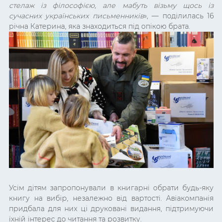
стелаж із філософією, але мабуть візьму щось із
сучасних українських письменників
»,
— поділилась 16
річна Катерина, яка знаходиться під опікою брата.
Усім дітям запропонували в книгарні обрати будь-яку
книгу на вибір, незалежно від вартості. Авіакомпанія
придбала для них ці друковані видання, підтримуючи
їхній інтерес до читання та розвитку.