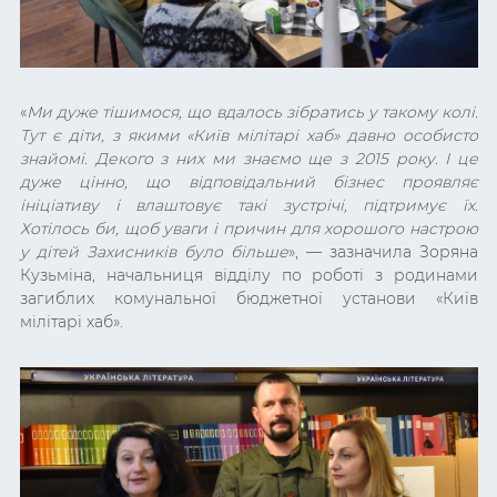
«
Ми дуже тішимося, що вдалось зібратись у такому колі.
Тут є діти, з якими «Київ мілітарі хаб» давно особисто
знайомі. Декого з них ми знаємо ще з 2015 року. І це
дуже цінно, що відповідальний бізнес проявляє
ініціативу і влаштовує такі зустрічі, підтримує їх.
Хотілось би, щоб уваги і причин для хорошого настрою
у дітей Захисників було більше
»,
— зазначила Зоряна
Кузьміна, начальниця відділу по роботі з родинами
загиблих комунальної бюджетної установи
«Київ
мілітарі хаб».