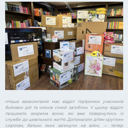
«
Наша авіакомпанія має відділ підтримки учасників
бойових дій та членів сімей загиблих. У цьому відділі
працюють зокрема воїни, які вже повернулись із
служби до цивільного життя. Допомагати дітям круглим
сиротам, батьки яких загинули на війні,
—
тепер