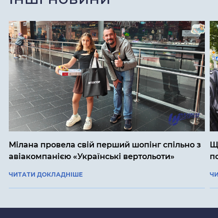
Мілана провела свій перший шопінг спільно з
Щ
авіакомпанією «Українські вертольоти»
п
ЧИТАТИ ДОКЛАДНІШЕ
Ч