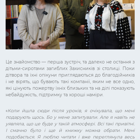
Це знайомство
— перша зустріч, та далеко не остання з
дітьми-сиротами загиблих Захисників зі столиці. Поки
дітвора та їхні опікуни приглядаються до благодійників
і не вірять, що бувають такі компанії, яким не все одно,
які цінують пожертву їхніх близьких та на ділі показують
небайдужість, підтримку та хороші наміри.
«
Коли йшла сюди після уроків, я очікувала, що мені
подарують щось. Бо у мене запитували. Але я навіть не
уявляла, що це буде у такій атмосфері. Всі такі привітні.
І смачно було і ще й книжку можна обрати. Мені
подобається. Я люблю читати і вже переглянула весь