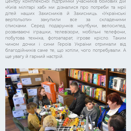
центру комплексної підтримки учасників бойових дій
«Київ мілітарі хаб» ми дізналися про потреби та мрії
дітей наших Захисників й Захисниць. «Українські
вертольоти» закупили все за складеними
списками.
Серед подарунків: ноутбуки, велосипед,
розвиваючі іграшки, телевізори, мобільні телефони,
побутова техніка, фотоапарат, ігрове крісло.
Таким
чином дочки і сини Героїв України отримали від
благодійників саме те, що хотіли, чого потребували. А
ще увагу й гарний настрій.