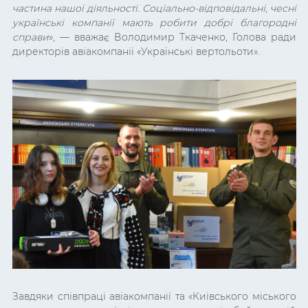
частина нашої діяльності. Соціально-відповідальні, чесні
українські компанії мають робити добрі благородні
справи
»,
— вважає
Володимир Ткаченко, Голова ради
директорів
авіакомпанії
«Українські вертольоти».
Завдяки співпраці авіакомпанії та «Київського міського