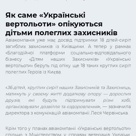
Як саме «Українські
вертольоти» опікуються
дітьми полеглих захисників
Авіакомпанія уже має досвід підтримки 18 дітей-сиріт
загиблих захисників із Київщини. А тепер у рамках
«Благодійної платформи соціально-відповідального
бізнесу
«Дітям наших Захисників»
«Українські
вертольоти» беруть під опіку ще 18 таких круглих сиріт
полеглих Героїв із Києва.
«
36 дітей, круглих сиріт наших Захисників та Захисниць,
матимуть у своєму житті додаткову опору
—
дорослих
друзів, які будуть підтримувати різні хобі,
організовувати дозвілля та оздоровлення
»
,
— зазначила
директора з комунікацій авіакомпанії Леся Червінська.
Крім того у планах авіакомпанії «Українські вертольоти»
спільно
з
Міністерством у справах ветеранів України,