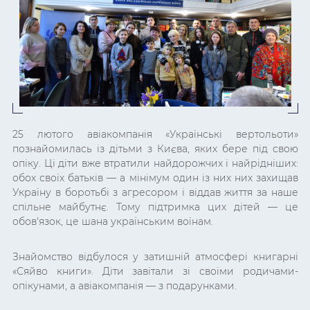
25 лютого авіакомпанія «Українські вертольоти»
познайомилась із дітьми з Києва, яких бере під свою
опіку. Ці діти вже втратили найдорожчих і найрідніших:
обох своїх батьків
—
а мінімум один із них них захищав
Україну в боротьбі з агресором і віддав життя за наше
спільне майбутнє. Тому підтримка цих дітей
—
це
обов'язок, це шана українським воїнам.
Знайомство відбулося у затишній атмосфері книгарні
«Сяйво книги». Діти завітали зі своїми родичами-
опікунами, а авіакомпанія
—
з подарунками.