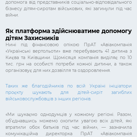
допомога від представників соціально-відповідального
бізнесу дітям-сиротам військових, які загинули під час
війни.
Як платформа здійснюватиме допомогу
дітям Захисників
Нині під фінансовою опікою ПрАТ «Авіакомпанія
«Українські вертольоти» вже перебувають 41 дитина з
Києва та Київщини. Щомісяця компанія виділяє по 10
тис. грн на особисті потреби кожної дитини, а також
організовує для них дозвілля та оздоровлення.
Таких же благодійників по всій Україні ініціатори
проєкту шукають для дітей-сиріт загиблих
військовослужбовців з інших регіонів.
«Ми шукаємо однодумців у кожному регіоні. Разом,
об’єднавшись можемо охопити увагою всіх дітей, які
втратили обох батьків під час війни», — зазначила
комунікаційна директорка ПрАТ «Авіакомпанія