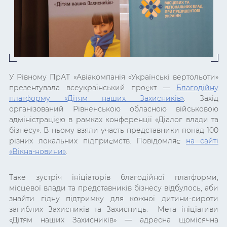
У Рівному ПрАТ «Авіакомпанія «Українські вертольоти»
презентувала всеукраїнський проєкт —
Благодійну
платформу «Дітям наших Захисників»
. Захід
організований Рівненською обласною військовою
адміністрацією в рамках конференції «Діалог влади та
бізнесу». В ньому взяли участь представники понад 100
різних локальних підприємств. Повідомляє
на сайті
«Вікна-новини»
.
Таке зустріч ініціаторів благодійної платформи,
місцевої влади та представників бізнесу відбулось, аби
знайти гідну підтримку для кожної дитини-сироти
загиблих Захисників та Захисниць. Мета ініціативи
«Дітям наших Захисників» — адресна щомісячна