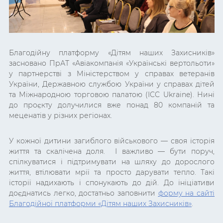
Благодійну платформу «Дітям наших Захисників»
засновано ПрАТ «Авіакомпанія «Українські вертольоти»
у партнерстві з Міністерством у справах ветеранів
України, Державною службою України у справах дітей
та Міжнародною торговою палатою (ICC Ukraine). Нині
до проєкту долучилися вже понад 80 компаній та
меценатів у різних регіонах.
У кожної дитини загиблого військового — своя історія
життя та скалічена доля. І важливо — бути поруч,
спілкуватися і підтримувати на шляху до дорослого
життя, втілювати мрії та просто дарувати тепло. Такі
історії надихають і спонукають до дій. До ініціативи
доєднатись легко, достатньо заповнити
форму на сайті
Благодійної платформи «Дітям наших Захисників»
.