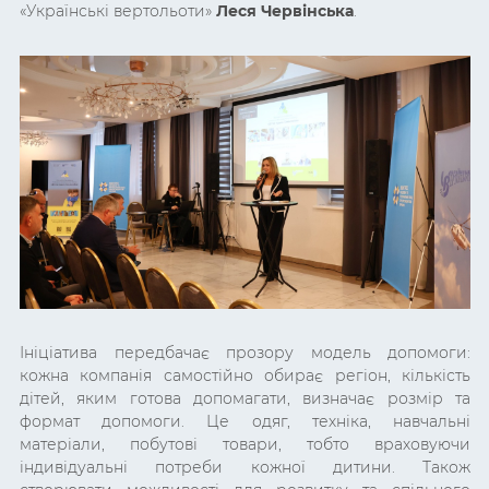
«Українські вертольоти»
Леся Червінська
.
Ініціатива передбачає прозору модель допомоги:
кожна компанія самостійно обирає регіон, кількість
дітей, яким готова допомагати, визначає розмір та
формат допомоги. Це одяг, техніка, навчальні
матеріали, побутові товари, тобто враховуючи
індивідуальні потреби кожної дитини. Також