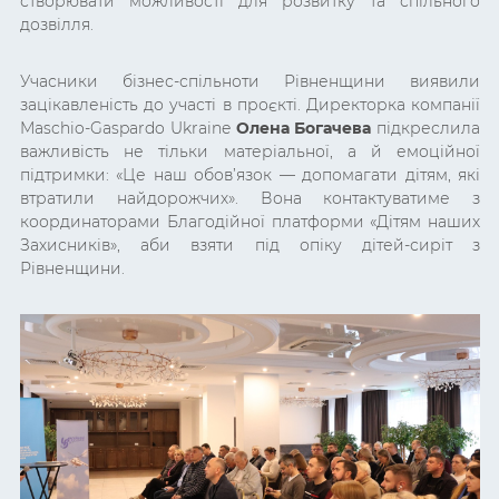
створювати можливості для розвитку та спільного
дозвілля.
Учасники бізнес-спільноти Рівненщини виявили
зацікавленість до участі в проєкті. Директорка компанії
Maschio-Gaspardo Ukraine
Олена Богачева
підкреслила
важливість не тільки матеріальної, а й емоційної
підтримки: «Це наш обов’язок — допомагати дітям, які
втратили найдорожчих». Вона контактуватиме з
координаторами Благодійної платформи «Дітям наших
Захисників», аби взяти під опіку дітей-сиріт з
Рівненщини.