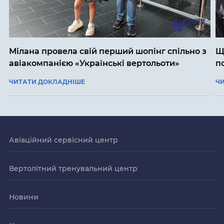
Мілана провела свій перший шопінг спільно з
Щ
авіакомпанією «Українські вертольоти»
п
ЧИТАТИ ДОКЛАДНІШЕ
Ч
Авіаційний сервісний центр
Вертолітний тренувальний центр
Новини