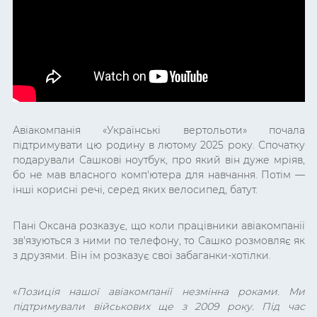
Авіакомпанія «Українські вертольоти» почала
підтримувати цю родину в лютому 2025 року. Спочатку
подарували Сашкові ноутбук, про який він дуже мріяв,
бо не мав власного комп'ютера для навчання. Потім —
інші корисні речі, серед яких велосипед, батут.
Пані Оксана розказує, що коли працівники авіакомпанії
зв'язуються з ними по телефону, то Сашко розмовляє як
з друзями. Він їм розказує свої забаганки-хотілки.
«
Позиція нашої авіакомпанії незмінна роками. Ми
підтримували військових ще з 2009 року. Під час