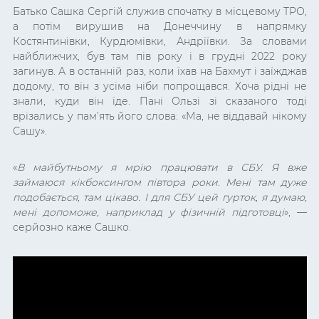
Батько Сашка Сергій служив спочатку в місцевому ТРО,
а потім вирушив на Донеччину в напрямку
Костянтинівки, Курдюмівки, Андріївки. За словами
найближчих, був там пів року і в грудні 2022 року
загинув. А в останній раз, коли їхав на Бахмут і заїжджав
додому, то він з усіма ніби попрощався. Хоча рідні не
знали, куди він їде. Пані Ользі зі сказаного тоді
врізались у пам’ять його слова: «
Ма, не віддавай нікому
Сашу
».
«
В майбутньому я мрію працювати в СБУ. Я вже
займаюся кікбоксингом півтора роки. Мені там дуже
подобається, там цікаво. І для СБУ цей гурток, я думаю,
мені допоможе, наприклад у фізичній підготовці
», —
серйозно каже Сашко.