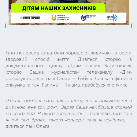
Тато попросив сина бути хорошою людиною та вести
здоровий спосіб життя. Дивіться історію із
документального циклу «Дітям наших Захисників».
Історію Сашка журналістам телеканалу «Дім»
розказують рідні: пані Ольга — бабуся Сашка, офіційна
опікунка та пані Галина — її мама, прабабуся хлопчика.
«
Після загибелі сина так сталося, що я опікуюся цією
дитиною вже три роки. Зараз Саша найбільше схожий
на свого тата. В нього зовнішність — повністю його: такі
ж очі, такі брови, такого кольору, така ж усмішка
», —
ділиться пані Ольга.