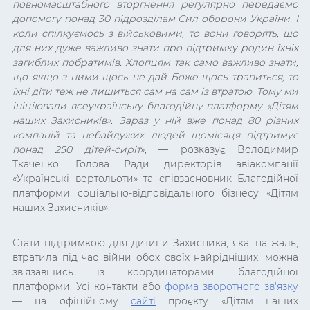
повномасштабного вторгнення регулярно передаємо
допомогу понад 30 підрозділам Сил оборони України. І
коли спілкуємось з військовими, то вони говорять, що
для них дуже важливо знати про підтримку родин їхніх
загиблих побратимів. Хлопцям так само важливо знати,
що якщо з ними щось не дай Боже щось трапиться, то
їхні діти теж не лишиться сам на сам із втратою. Тому ми
ініціювали всеукраїнську благодійну платформу «Дітям
наших Захисників». Зараз у ній вже понад 80 різних
компаній та небайдужих людей щомісяця підтримує
понад 250 дітей-сиріт
»,
—
розказує Володимир
Ткаченко, Голова Ради директорів авіакомпанії
«Українські вертольоти» та співзасновник Благодійної
платформи соціально-відповідального бізнесу «Дітям
наших Захисників».
Стати підтримкою для дитини Захисника, яка, на жаль,
втратила під час війни обох своїх найрідніших, можна
зв'язавшись із координаторами благодійної
платформи. Усі контакти або
форма зворотного зв'язку
—
на офіційному
сайті
проєкту «Дітям наших