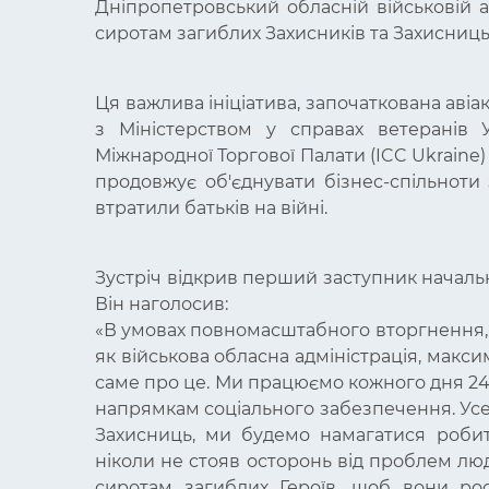
Дніпропетровський обласній військовій ад
сиротам загиблих Захисників та Захисниць
Ця важлива ініціатива, започаткована авіа
з Міністерством у справах ветеранів У
Міжнародної Торгової Палати (ICC Ukraine
продовжує об'єднувати бізнес-спільноти з
втратили батьків на війні.
Зустріч відкрив перший заступник начал
Він наголосив:
«В умовах повномасштабного вторгнення, 
як військова обласна адміністрація, макси
саме про це. Ми працюємо кожного дня 24/7
напрямкам соціального забезпечення. Усе
Захисниць, ми будемо намагатися робит
ніколи не стояв осторонь від проблем лю
сиротам загиблих Героїв, щоб вони ро