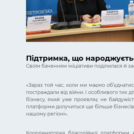
Підтримка, що народжуєтьс
Своїм баченням ініціативи поділилася й 
«
Зараз той час, коли ми маємо об’єднатис
постраждали від війни. І особливого тих діт
бізнесу, який уже проявляє не байдужість
платформи долучиться ще більше бізнесів 
нашому регіоні
».
Координаторка благодійної платформи А