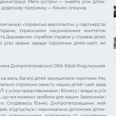
міністрації. Мета зустрічі — знайти усім дітям-
 додаткову підтримку — бізнес-опікунів.
компанією «Українські вертольоти» у партнерстві
країни, Українським національним комітетом
) та Державною службою України у справах дітей,
 усієї країни заради підтримки дітей-сиріт, які
ьника Дніпропетровської ОВА Юрій Яндульський.
на жаль, багато дітей залишилися сиротами. Ми,
мально сприяємо захисту наших дітей і цей захід
 з усіма представниками і бізнесу і влади в усіх
, що ми можемо зробити для наших Захисників і
и. Сподіваюсь бізнес Дніпропетровщини, якій
дей, згуртується і максимально допоможе дітям-
сли повноцінними, освіченими та щасливими