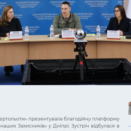
і вертольоти» презентувала благодійну платформу
наших Захисників» у Дніпрі. Зустріч відбулася в