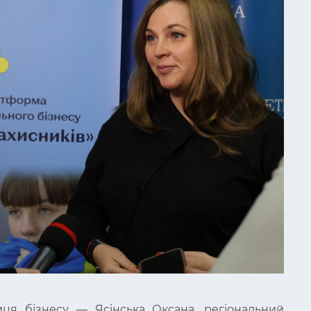
ця бізнесу — Ясінська Оксана, регіональний