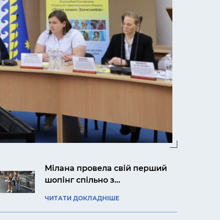
Мілана провела свій перший
шопінг спільно з
авіакомпанією «Українські
ЧИТАТИ ДОКЛАДНІШЕ
вертольоти»