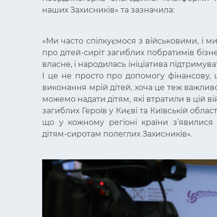
наших Захисників» та зазначила:
«Ми часто спілкуємося з військовими, і ми
про дітей-сиріт загиблих побратимів бізнес
власне, і народилась ініціатива підтримува
І це не просто про допомогу фінансову,
виконання мрій дітей, хоча це теж важливо
можемо надати дітям, які втратили в цій в
загиблих Героїв у Києві та Київській облас
що у кожному регіоні країни з’явилися 
дітям-сиротам полеглих Захисників».