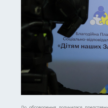
До обговорення долучилася представни