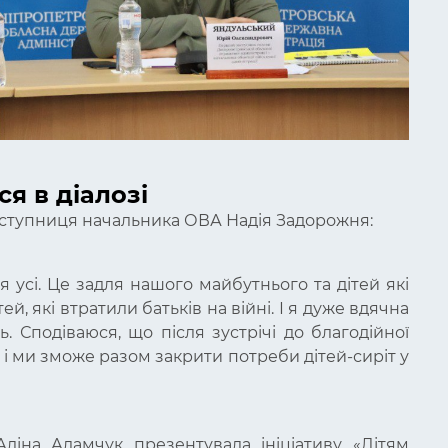
я в діалозі
заступниця начальника ОВА Надія Задорожня:
я усі. Це задля нашого майбутнього та дітей які
ей, які втратили батьків на війні. І я дуже вдячна
. Сподіваюся, що після зустрічі до благодійної
і ми зможе разом закрити потреби дітей-сиріт у
ліна Адамчук презентувала ініціативу «Дітям