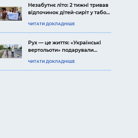
Незабутнє літо: 2 тижні тривав
відпочинок дітей-сиріт у таборі
«Артек Прикарпаття»
ЧИТАТИ ДОКЛАДНІШЕ
Рух — це життя: «Українські
вертольоти» подарували
своєму підопічному Ярославу
ЧИТАТИ ДОКЛАДНІШЕ
велосипед