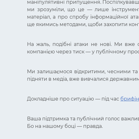
маніпулятивні припущення. Поспілкувавши
ми зрозуміли, що це — лише інструмент
матеріал, а про спробу інформаційної ат
ще якимись методами, щоби захопити конт
На жаль, подібні атаки не нові. Ми вже
компанією через тиск — у публічному просто
Ми залишаємося відкритими, чесними та 
підняти в медіа, вже вивчалися державним
Докладніше про ситуацію — під час
брифін
Ваша підтримка та публічний голос важлив
Бо на нашому боці — правда.