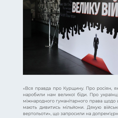
«Вся правда про Курщину. Про росіян, я
наробили нам великої біди. Про українц
міжнародного гуманітарного права щодо ци
мають дивитись мільйони. Дякую військо
вертольоти», що запросили на допрем'єр