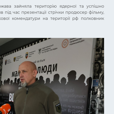
ржава зайняла територію ядерної та успішно
ив під час презентації стрічки продюсер фільму,
кової комендатури на території рф полковник