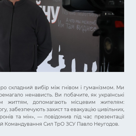
про складний вибір між гнівом і гуманізмом. Ми
еремагало ненависть. Ви побачите, як українські
им життям, допомагають місцевим жителям:
гу, забезпечують захист та евакуацію цивільних,
дронів та мін», — повідомив під час презентації
цій Командування Сил ТрО ЗСУ Павло Неугодов.