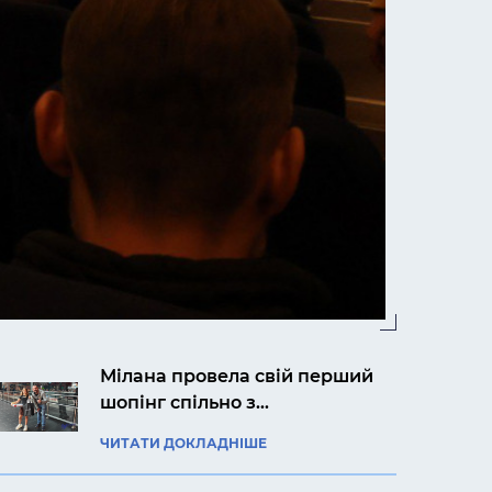
Мілана провела свій перший
шопінг спільно з
авіакомпанією «Українські
ЧИТАТИ ДОКЛАДНІШЕ
вертольоти»