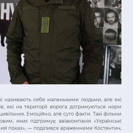
кі називають себе маленькими людьми, але які
ів, які на території ворога дотримуються норм
вільних. Емоційно, але суто факти. Такі фільми
вим, яких підтримує авіакомпанія «Українські
ний показ», — поділився враженнями Костянтин,