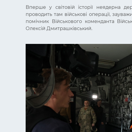
Вперше у світовій історії неядерна де
проводить там військові операції, зауваж
помічник Військового коменданта Війсь
Олексій Дмитрашківський.