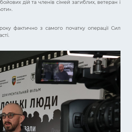
бойових дій та членів сімей загиблих, ветеран і
оти».
оку фактично з самого початку операції Сил
сті.