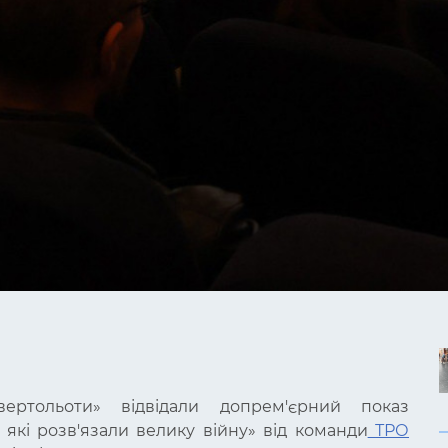
 вертольоти» відвідали допрем'єрний показ
 які розв'язали велику війну»
від команди
ТРО