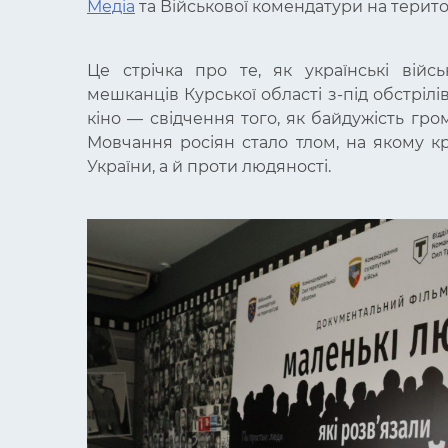
Медіа
та Військової комендатури на терито
Це стрічка про
те, як українські вій
мешканців Курської області з-під обстрілі
кіно
—
свідчення того, як байдужість гр
Мовчання росіян стало тлом, на якому 
України, а й проти людяності.