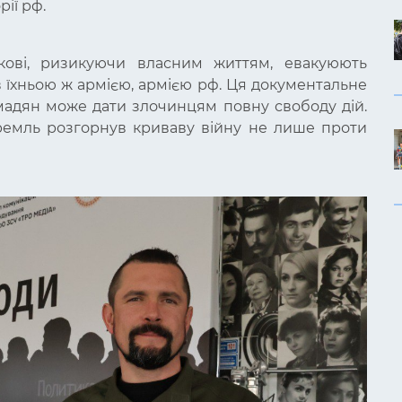
рії рф.
ськові, ризикуючи власним життям, евакуюють
в їхньою ж армією, армією рф.
Ця документальне
омадян може дати злочинцям повну свободу дій.
кремль розгорнув криваву війну не лише проти