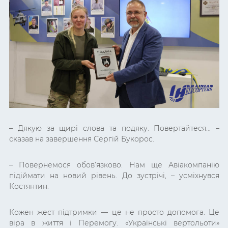
– Дякую за щирі слова та подяку. Повертайтеся… –
сказав на завершення Сергій Букорос.
– Повернемося обов’язково. Нам ще Авіакомпанію
підіймати на новий рівень. До зустрічі, – усміхнувся
Костянтин.
Кожен жест підтримки — це не просто допомога. Це
віра в життя і Перемогу. «Українські вертольоти»