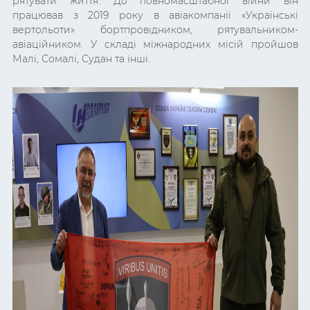
рятувати життя. До повномасштабної війни він
працював з 2019 року в авіакомпанії «Українські
вертольоти» бортпровідником, рятувальником-
авіаційником. У складі міжнародних місій пройшов
Малі, Сомалі, Судан та інші.