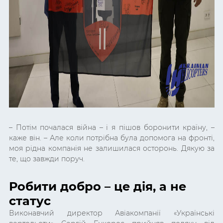
– Потім почалася війна – і я пішов боронити країну, –
каже він. – Але коли потрібна була допомога на фронті,
моя рідна компанія не залишилася осторонь. Дякую за
те, що завжди поруч.
Робити добро – це дія, а не
статус
Виконавчий директор Авіакомпанії «Українські