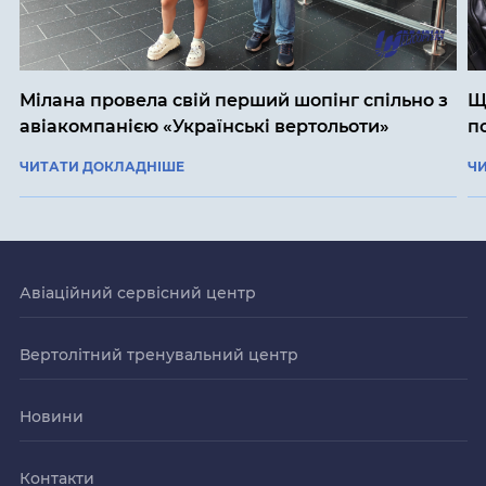
Мілана провела свій перший шопінг спільно з
Щ
авіакомпанією «Українські вертольоти»
п
ЧИТАТИ ДОКЛАДНІШЕ
Ч
Авіаційний сервісний центр
Вертолітний тренувальний центр
Новини
Контакти