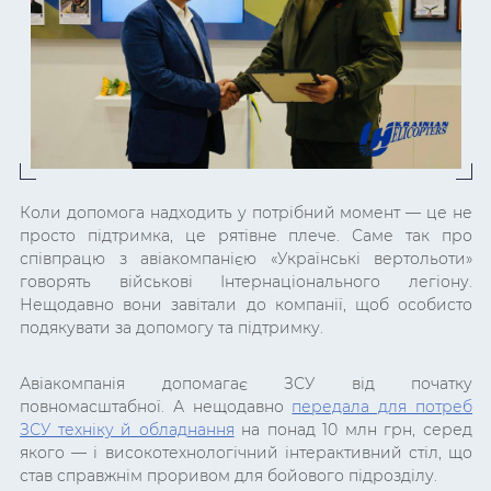
Коли допомога надходить у потрібний момент — це не
просто підтримка, це рятівне плече. Саме так про
співпрацю з авіакомпанією «Українські вертольоти»
говорять військові Інтернаціонального легіону.
Нещодавно вони завітали до компанії, щоб особисто
подякувати за допомогу та підтримку.
Авіакомпанія допомагає ЗСУ від початку
повномасштабної. А нещодавно
передала для потреб
ЗСУ техніку й обладнання
на понад 10 млн грн, серед
якого — і високотехнологічний інтерактивний стіл, що
став справжнім проривом для бойового підрозділу.