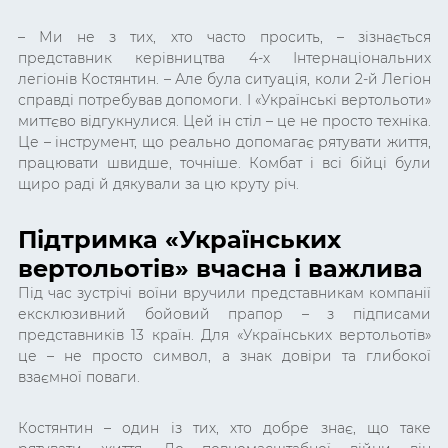
– Ми не з тих, хто часто просить, – зізнається
представник керівництва 4-х Інтернаціональних
легіонів Костянтин. – Але була ситуація, коли 2-й Легіон
справді потребував допомоги. І «Українські вертольоти»
миттєво відгукнулися. Цей ін стіл – це не просто техніка.
Це – інструмент, що реально допомагає рятувати життя,
працювати швидше, точніше. Комбат і всі бійці були
щиро раді й дякували за цю круту річ.
Підтримка «Українських
вертольотів» вчасна і важлива
Під час зустрічі воїни вручили представникам компанії
ексклюзивний бойовий прапор – з підписами
представників 13 країн. Для «Українських вертольотів»
це – не просто символ, а знак довіри та глибокої
взаємної поваги.
Костянтин – один із тих, хто добре знає, що таке