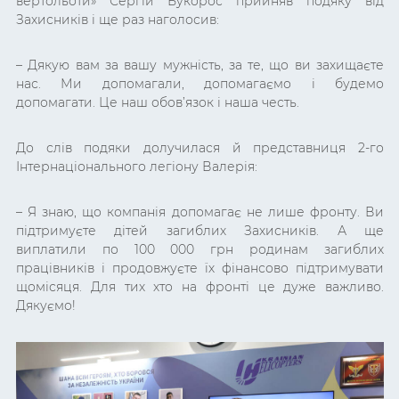
вертольоти» Сергій Букорос прийняв подяку від
Захисників і ще раз наголосив:
– Дякую вам за вашу мужність, за те, що ви захищаєте
нас. Ми допомагали, допомагаємо і будемо
допомагати. Це наш обов’язок і наша честь.
До слів подяки долучилася й представниця 2-го
Інтернаціонального легіону Валерія:
– Я знаю, що компанія допомагає не лише фронту. Ви
підтримуєте дітей загиблих Захисників. А ще
виплатили по 100 000 грн родинам загиблих
працівників і продовжуєте їх фінансово підтримувати
щомісяця. Для тих хто на фронті це дуже важливо.
Дякуємо!