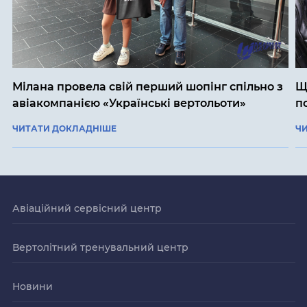
Мілана провела свій перший шопінг спільно з
Щ
авіакомпанією «Українські вертольоти»
п
ЧИТАТИ ДОКЛАДНІШЕ
Ч
Авіаційний сервісний центр
Вертолітний тренувальний центр
Новини