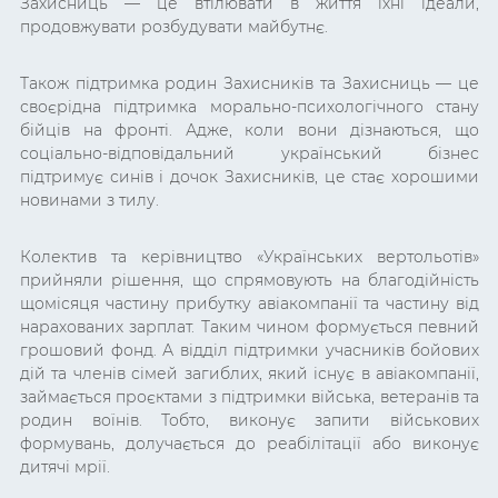
Захисниць
— це втілювати в життя їхні ідеали,
продовжувати розбудувати майбутнє.
Також підтримка родин Захисників та Захисниць — це
своєрідна підтримка морально-психологічного стану
бійців на фронті. Адже, коли вони дізнаються, що
соціально-відповідальний український бізнес
підтримує синів і дочок Захисників, це стає хорошими
новинами з тилу.
Колектив та керівництво «Українських вертольотів»
прийняли рішення, що спрямовують на благодійність
щомісяця частину прибутку авіакомпанії та частину від
нарахованих зарплат. Таким чином формується певний
грошовий фонд. А відділ підтримки учасників бойових
дій та членів сімей загиблих, який існує в авіакомпанії,
займається проєктами з підтримки війська, ветеранів та
родин воїнів. Тобто, виконує запити військових
формувань, долучається до реабілітації або виконує
дитячі мрії.