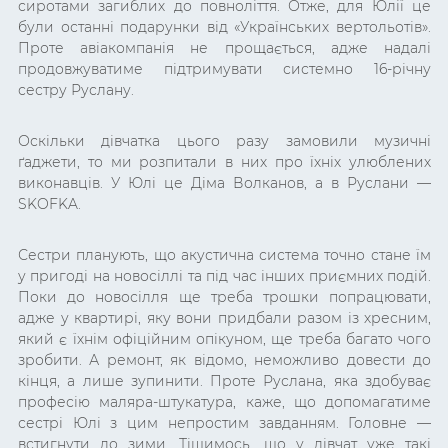
сиротами загиблих до повноліття. Отже, для Юлії це
були останні подарунки від «Українських вертольотів».
Проте авіакомпанія не прощається, адже надалі
продовжуватиме підтримувати системно 16-річну
сестру Руслану.
Оскільки дівчатка цього разу замовили музичні
ґ
аджети, то ми розпитали в них про їхніх улюблених
виконавців. У Юлі це Діма Волканов, а в Руслани —
SKOFKA.
Сестри планують, що акустична система точно стане їм
у пригоді на новосіллі та під час інших приємних подій.
Поки до новосілля ще треба трошки попрацювати,
адже у квартирі, яку вони придбали разом із хресним,
який є їхнім офіційним опікуном, ще треба багато чого
зробити. А ремонт, як відомо, неможливо довести до
кінця, а лише зупинити. Проте Руслана, яка здобуває
професію маляра-штукатура, каже, що допомагатиме
сестрі Юлі з цим непростим завданням. Головне —
встигнути до зими. Тішимось, що у дівчат уже такі