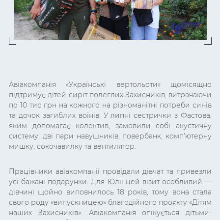
Авіакомпанія «Українські вертольоти» щомісящно
підтримує дітей-сиріт полеглих Захисників, витрачаючи
по 10 тис грн на кожного на різноманітні потреби синів
та дочок загиблих воїнів. У липні сестрички з Фастова,
яким допомагає колектив, замовили собі акустичну
систему, дві пари навушників, повербанк, комп’ютерну
мишку, сокочавилку та вентилятор.
Працівники авіакомпанії провідали дівчат та привезли
усі бажані подарунки. Для Юлії цей візит особливий —
дівчині щойно виповнилось 18 років, тому вона стала
свого роду «випускницею» благодійного проєкту «Дітям
наших Захисників». Авіакомпанія опікується дітьми-