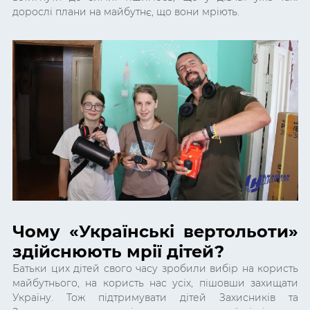
дорослі плани на майбутнє, що вони мріють.
Чому «Українські вертольоти»
здійснюють мрії дітей?
Батьки цих дітей свого часу зробили вибір на користь
майбутнього, на користь нас усіх, пішовши захищати
Україну. Тож підтримувати дітей Захисників та