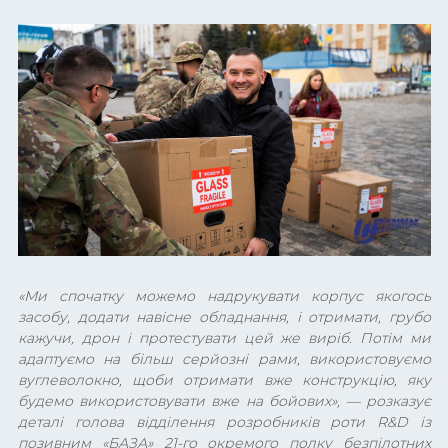
«
Ми спочатку можемо надрукувати корпус якогось
засобу, додати навісне обладнання, і отримати, грубо
кажучи, дрон і протестувати цей же виріб. Потім ми
адаптуємо на більш серйозні рами, використовуємо
вуглеволокно, щоби отримати вже конструкцію, яку
будемо використовувати вже на бойових
»,
—
розказує
деталі голова відділення розробників роти R&D із
позивним «БАЗА» 21-го окремого полку безпілотних