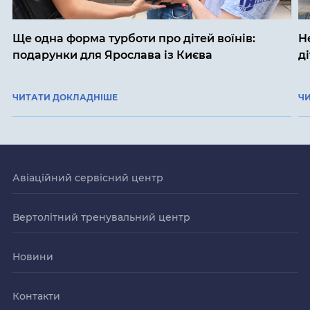
Ще одна форма турботи про дітей воїнів:
Н
подарунки для Ярослава із Києва
д
ЧИТАТИ ДОКЛАДНІШЕ
Ч
Авіаційний сервісний центр
Вертолітний тренувальний центр
Новини
Контакти