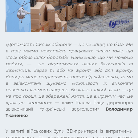
«Допомагати Силам оборони — це не опція, це база. Ми
в тилу маємо можливість працювати тільки тому, що
хтось обрав шлях боротьби. Найменше, що ми можемо
робити, — це підтримувати наших Захисників та
Захисниць. Зараз ти або на фронті, або для фронту.
Коли до мене потрапляють запити від військових, то ми
в авіакомпанії шукаємо можливості їх виконати
повністю і якомога швидше. Бо кожен такий запит — це
не про гроші, це збережені життя, це виграний час, це
крок до перемоги»
,
—
каже Голова Ради директорів
авіакомпанії «Українські вертольоти»
Володимир
Ткаченко
.
У запиті військових були 3D-принтери із витратними
матеріалами та комплектуючими, системи зв'язку,