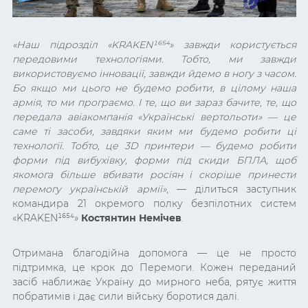
«Наш підрозділ «
KRAKEN¹⁶⁵⁴
» завжди користується
передовими технологіями. Тобто, ми завжди
використовуємо інновації, завжди йдемо в ногу з часом.
Бо якщо ми цього не будемо робити, в цілому наша
армія, то ми програємо. І те, що ви зараз бачите, те, що
передала авіакомпанія «Українські вертольоти» — це
саме ті засоби, завдяки яким ми будемо робити ці
технології. Тобто, це 3D принтери — будемо робити
форми під вибухівку, форми під скиди БПЛА, щоб
якомога більше вбивати росіян і скоріше принести
перемогу українській армії»
, — ділиться заступник
командира 21 окремого полку безпілотних систем
«
KRAKEN¹⁶⁵⁴
»
Костянтин Немічев
.
Отримана благодійна допомога — це не просто
підтримка, це крок до Перемоги. Кожен переданий
засіб наближає Україну до мирного неба, рятує життя
побратимів і дає сили війську боротися далі.