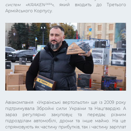
систем «
KRAKEN¹⁶⁵⁴
»
, який входить до Третього
Армійського Корпусу.
Авіакомпанія «Українські вертольоти» ще із 2009 року
підтримувала Збройні сили України та Нацгвардію. А
зараз регулярно закуповує та передає різним
підрозділам автомобілі, дрони та інше майно. На це
спрямовують як частину прибутків, так і частину зарплат