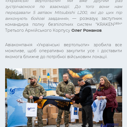
«Українські вертольоти» ми вже другий раз
зустрічаємося по взаємодії. До того вони нам
передавали 5 автівок Mitsubishi L200, які до цих пір
виконують бойові завдання»
,
—
розказує заступник
командира полку безпілотних систем "
KRAKEN¹⁶⁵⁴
"
Третього Армійського Корпусу
Олег Романов
.
Авіакомпанія «Українські вертольоти» зробила все
можливе, щоб оперативно закупити усе і доставити
якомога ближче до потрібної військовим локації.