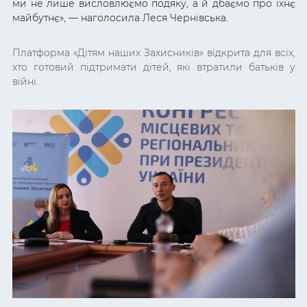
ми не лише висловлюємо подяку, а й дбаємо про їхнє
майбутнє», — наголосила Леся Чернівська.
Платформа «Дітям наших Захисників» відкрита для всіх,
хто готовий підтримати дітей, які втратили батьків у
війні.