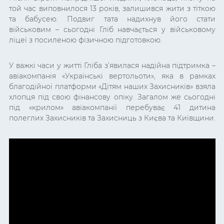
той час виповнилося 13 років, залишився жити з тіткою
та бабусею. Подвиг тата надихнув його стати
військовим – сьогодні Гліб навчається у військовому
ліцеї з посиленою фізичною підготовкою.
У важкі часи у житті Гліба з’явилася надійна підтримка –
авіакомпанія «Українські вертольоти», яка в рамках
благодійної платформи «Дітям наших Захисників» взяла
хлопця під свою фінансову опіку. Загалом же сьогодні
під «крилом» авіакомпанії перебуває 41 дитина
полеглих Захисників та Захисниць з Києва та Київщини.