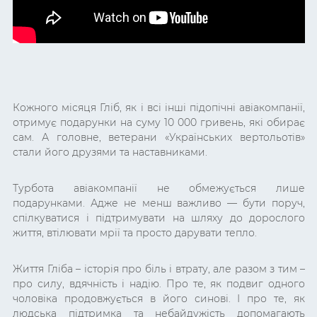
Кожного місяця Гліб, як і всі інші підопічні авіакомпанії,
отримує подарунки на суму 10 000 гривень, які обирає
сам. А головне, ветерани «Українських вертольотів»
стали його друзями та наставниками.
Турбота авіакомпанії не обмежується лише
подарунками. Адже не менш важливо — бути поруч,
спілкуватися і підтримувати на шляху до дорослого
життя, втілювати мрії та просто дарувати тепло.
Життя Гліба – історія про біль і втрату, але разом з тим –
про силу, вдячність і надію. Про те, як подвиг одного
чоловіка продовжується в його синові. І про те, як
людська підтримка та небайдужість допомагають