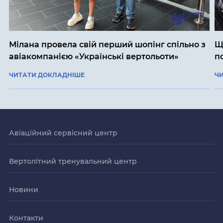
Мілана провела свій перший шопінг спільно з
Щ
авіакомпанією «Українські вертольоти»
п
ЧИТАТИ ДОКЛАДНІШЕ
Ч
Авіаційний сервісний центр
Вертолітний тренувальний центр
Новини
Контакти