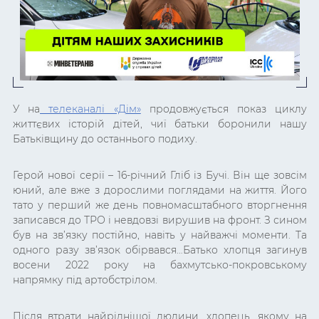
У на
телеканалі «Дім»
продовжується показ циклу
життєвих історій дітей, чиї батьки боронили нашу
Батьківщину до останнього подиху.
Герой нової серії – 16-річний Гліб із Бучі. Він ще зовсім
юний, але вже з дорослими поглядами на життя. Його
тато у перший же день повномасштабного вторгнення
записався до ТРО і невдовзі вирушив на фронт. З сином
був на зв’язку постійно, навіть у найважчі моменти. Та
одного разу зв’язок обірвався…Батько хлопця загинув
восени 2022 року на бахмутсько-покровському
напрямку під артобстрілом.
Після втрати найріднішої людини, хлопець, якому на