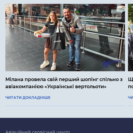
Мілана провела свій перший шопінг спільно з
Щ
авіакомпанією «Українські вертольоти»
п
ЧИТАТИ ДОКЛАДНІШЕ
Ч
Авіаційний сервісний центр