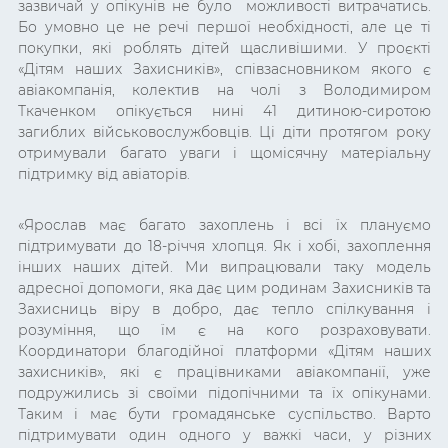
зазвичай у опікунів не було можливості витрачатись.
Бо умовно це не речі першої необхідності, але це ті
покупки, які роблять дітей щасливішими. У проєкті
«Дітям наших Захисників», співзасновником якого є
авіакомпанія, колектив на чолі з Володимиром
Ткаченком опікується нині 41 дитиною-сиротою
загиблих військовослужбовців. Ці діти протягом року
отримували багато уваги і щомісячну матеріальну
підтримку від авіаторів.
«Ярослав має багато захоплень і всі їх плануємо
підтримувати до 18-річчя хлопця. Як і хобі, захоплення
інших наших дітей. Ми випрацювали таку модель
адресної допомоги, яка дає цим родинам Захисників та
Захисниць віру в добро, дає тепло спілкування і
розуміння, що їм є на кого розраховувати.
Координатори благодійної платформи «Дітям наших
захисників», які є працівниками авіакомпанії, уже
подружились зі своїми підопічними та їх опікунами.
Таким і має бути громадянське суспільство. Варто
підтримувати один одного у важкі часи, у різних