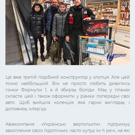
Це вже третій подібний конструктор у хлопця. Але цей
точно найбільший. Він не просто любить дивитись
гонки Формули 1, а й збирає боліди. Має у планах
скласти цей і також оформити у рамки попередні свої
авто. Щоб вийшла колекція, яка гарно виглядає і
доповнює інтер'єр.
Авіакомпанія «Українські вертольоти» підтримує
захоплення своїх підопічних, часто купує їм ті речі, на які