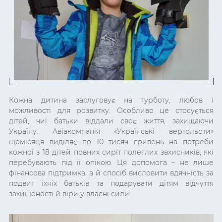
Кожна дитина заслуговує на турботу, любов і
можливості для розвитку. Особливо це стосується
дітей, чиї батьки віддали своє життя, захищаючи
Україну. Авіакомпанія «Українські вертольоти»
щомісяця виділяє по 10 тисяч гривень на потреби
кожної з 18 дітей повних сиріт полеглих захисників, які
перебувають під її опікою. Ця допомога – не лише
фінансова підтримка, а й спосіб висловити вдячність за
подвиг їхніх батьків та подарувати дітям відчуття
захищеності й віри у власні сили.