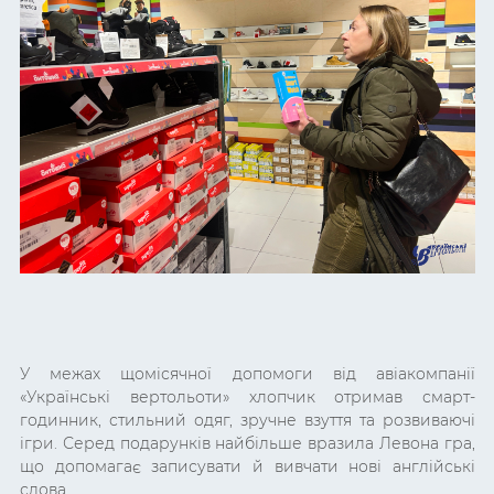
У межах щомісячної допомоги від авіакомпанії
«Українські вертольоти» хлопчик отримав смарт-
годинник, стильний одяг, зручне взуття та розвиваючі
ігри. Серед подарунків найбільше вразила Левона гра,
що допомагає записувати й вивчати нові англійські
слова.