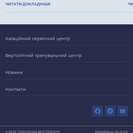
ЧИТАТИ ДОКЛАДНІШЕ
Ч
Авіаційний сервісний центр
Вертолітний тренувальний центр
Новини
Контакти
© 2026 "УКРАЇНСЬКІ ВЕРТОЛЬОТИ"
Розроблено Vis-A-Vis