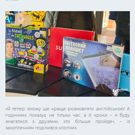
«
Я тепер зможу ще краще розмовляти англійською! А
годинник показує не тільки час, а й кроки – я буду
змагатися з друзями, хто більше пройде
», – із
захопленням поділився хлопчик.