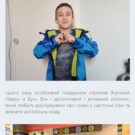
Цього разу особливий подарунок отримав 9-річний
Левон із Бучі. Він – допитливий і активний хлопчик,
який любить досліджувати світ, грати у настільні ігри та
вивчати англійську мову.