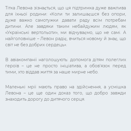
Тітка Левона зізнається, що ця підтримка дуже важлива
для їхньої родини: «
Коли ти залишаєшся без опори,
дуже важко самотужки давати раду всім потребам
дитини. Але завдяки таким небайдужим людям, як
«Українські вертольоти», ми відчуваємо, що не самі. А
найголовніше – Левон радіє, вчиться новому й знає, що
світ не без добрих сердець
».
В авіакомпанії наголошують: допомога дітям полеглих
героїв – це не просто ініціатива, а обов’язок перед
тими, хто віддав життя за наше мирне небо.
Маленькі мрії мають право на здійснення, а усмішка
Левона – це ще один доказ того, що добро завжди
знаходить дорогу до дитячого серця.