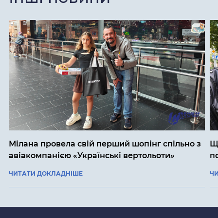
Мілана провела свій перший шопінг спільно з
Щ
авіакомпанією «Українські вертольоти»
п
ЧИТАТИ ДОКЛАДНІШЕ
Ч