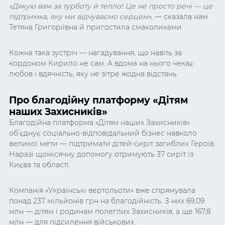
«Дякую вам за турботу й тепло! Це не просто речі — це
підтримка, яку ми відчуваємо серцем»,
— сказала нам
Тетяна Григоріївна й пригостила смаколиками.
Кожна така зустріч — нагадування, що навіть за
кордоном Кирило не сам. А вдома на нього чекає
любов і вдячність, яку не зітре жодна відстань.
Про благодійну платформу «Дітям
наших Захисників»
Благодійна платформа «Дітям наших Захисників»
об’єднує соціально-відповідальний бізнес навколо
великої мети — підтримати дітей-сиріт загиблих Героїв.
Наразі щомісячну допомогу отримують 37 сиріт із
Києва та області.
Компанія «Українські вертольоти» вже спрямувала
понад 237 мільйонів грн на благодійність. З них 69,09
млн — дітям і родинам полеглих Захисників, а ще 167,8
млн — для підсилення військових.