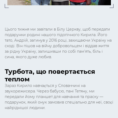
Цього тижня ми завітали в Білу Церкву, щоб передати
подарунки родині нашого підопічного Кирила. Його
тато, Андрій, загинув у 2016 році, захищаючи Україну на
сході. Він пішов на війну добровольцем і віддав життя
за рідну Україну, залишивши по собі пам’ять, біль і
сина, якого дуже любив.
Турбота, що повертається
теплом
Зараз Кирило навчається у Словаччині на
звукорежисера. Через бабусю, пані Тетяну, ми
передали йому планшет для навчання та праску —
подарунок, який онук замовив спеціально для неї, своєї
найріднішої людини.