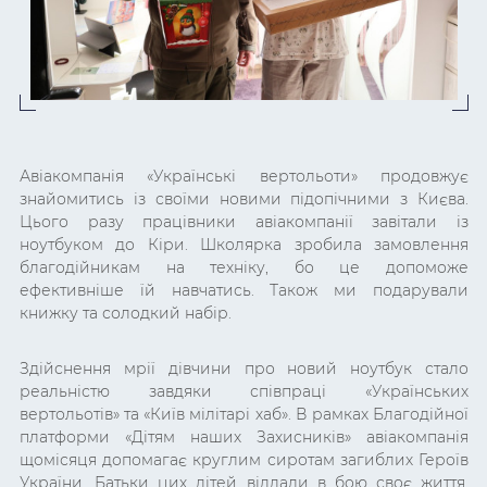
Авіакомпанія «Українські вертольоти» продовжує
знайомитись із своїми новими підопічними з Києва.
Цього разу працівники авіакомпанії завітали із
ноутбуком до Кіри. Школярка зробила замовлення
благодійникам на техніку, бо це допоможе
ефективніше їй навчатись. Також ми подарували
книжку та солодкий набір.
Здійснення мрії дівчини про новий ноутбук стало
реальністю завдяки співпраці «Українських
вертольотів» та «Київ мілітарі хаб». В рамках Благодійної
платформи «Дітям наших Захисників» авіакомпанія
щомісяця допомагає круглим сиротам загиблих Героїв
України. Батьки цих дітей віддали в бою своє життя.