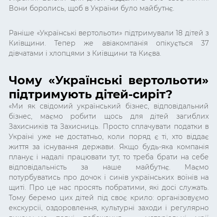
Вони боролись, щоб в України було майбутнє.
Раніше «Українські вертольоти» підтримували 18 дітей з
Київщини. Тепер же авіакомпанія опікується 37
дівчатами і хлопцями з Київщини та Києва.
Чому «Українські вертольоти»
підтримують дітей-сиріт?
«
Ми як свідомий український бізнес, відповідальний
бізнес, маємо робити щось для дітей загиблих
Захисників та Захисниць. Просто сплачувати податки в
Україні уже не достатньо, коли поряд є ті, хто віддає
життя за існування держави. Якщо будь-яка компанія
планує і надалі працювати тут, то треба брати на себе
відповідальність за наше майбутнє. Маємо
потурбуватись про дочок і синів українських воїнів на
щиті. Про це нас просять побратими, які досі служать.
Тому беремо цих дітей під своє крило: організовуємо
екскурсії, оздоровлення, культурні заходи і регулярно