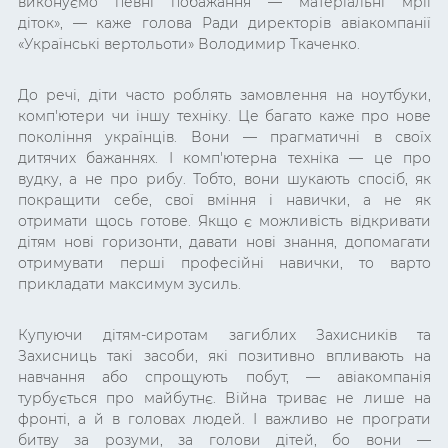
виконуємо певні побажання
—
матеріальні мрії
діток
»,
— каже голова Ради директорів авіакомпанії
«Українські вертольоти»
Володимир Ткаченко.
До речі, діти часто роблять замовлення на ноутбуки,
комп'ютери чи іншу техніку. Це багато каже про нове
покоління українців. Вони
— прагматичні в своїх
дитячих бажаннях. І комп'ютерна техніка — це про
вудку, а не про рибу. Тобто, вони шукають спосіб, як
покращити себе, свої вміння і навички, а не як
отримати щось готове. Якщо є можливість відкривати
дітям нові горизонти, давати нові знання, допомагати
отримувати перші професійні навички, то варто
прикладати максимум зусиль.
Купуючи дітям-сиротам загиблих Захисників та
Захисниць такі засоби, які позитивно впливають на
навчання або спрощують побут, — авіакомпанія
турбується про майбутнє. Війна триває не лише на
фронті, а й в головах людей. І важливо не програти
битву за розуми, за голови дітей, бо вони —