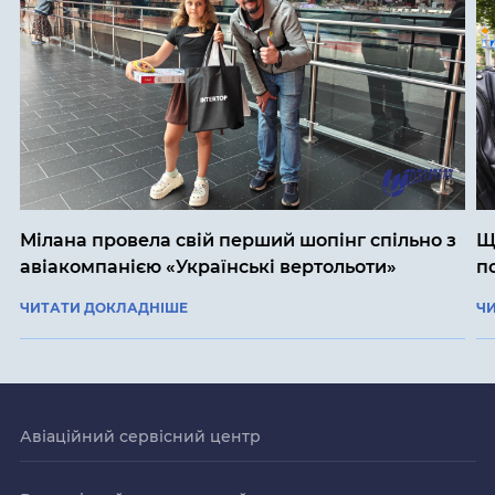
Мілана провела свій перший шопінг спільно з
Щ
авіакомпанією «Українські вертольоти»
п
ЧИТАТИ ДОКЛАДНІШЕ
Ч
Авіаційний сервісний центр