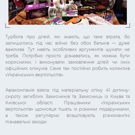
Турбота про дітей, які знають, що таке втрата, бо
залишились під час війни без обох батьків — дуже
важлива. Тут навіть особливих аргументів шукати не
треба. Потрібно просто дізнаватись, як можна бути
корисними, і виконувати замовлення дітей чи їхніх
офіційних опікунів. Саме так постійно робить колектив
«Українських вертольотів».
Авіакомпанія взяла під матеріальну опіку 41 дитину-
сироту загиблих Захисників та Захисниць із Києва та
Київської області. Працівники «Українських
вертольотів» щомісяця тішать їх різними подарунками,
а також регулярно влаштовують різноманітні
пізнавальні заходи.