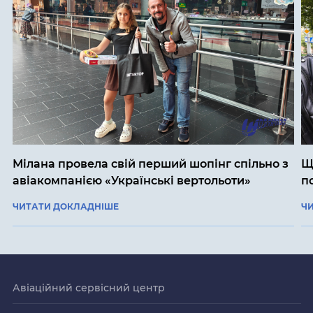
Мілана провела свій перший шопінг спільно з
Щ
авіакомпанією «Українські вертольоти»
п
ЧИТАТИ ДОКЛАДНІШЕ
Ч
Авіаційний сервісний центр