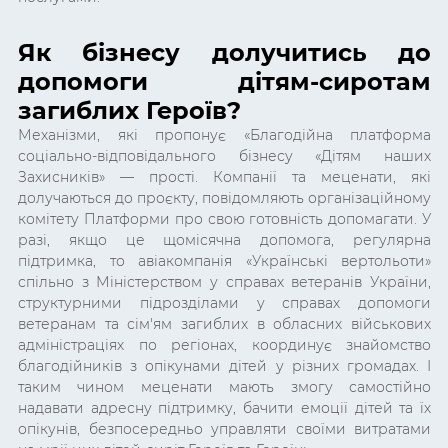
Як бізнесу долучитись до
допомоги дітям-сиротам
загиблих Героїв?
Механізми, які пропонує «Благодійна платформа
соціально-відповідального бізнесу
«Дітям наших
Захисників»
— прості. Компанії та меценати, які
долучаються до проєкту, повідомляють організаційному
комітету Платформи про свою готовність допомагати. У
разі, якщо це щомісячна допомога, регулярна
підтримка, то авіакомпанія «Українські вертольоти»
спільно з Міністерством у справах ветеранів України,
структурними підрозділами у справах допомоги
ветеранам та сім'ям загиблих в обласних військових
адміністраціях по регіонах, координує знайомство
благодійників з опікунами дітей у різних громадах. І
таким чином меценати мають змогу самостійно
надавати адресну підтримку, бачити емоції дітей та їх
опікунів, безпосередньо управляти своїми витратами