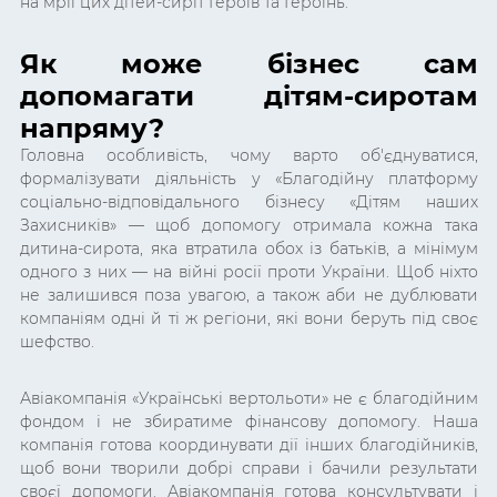
на мрії цих дітей-сиріт Героїв та Героїнь.
Як може бізнес сам
допомагати дітям-сиротам
напряму?
Головна особливість, чому варто об'єднуватися,
формалізувати діяльність у
«Благодійну платформу
соціально-відповідального бізнесу
«Дітям наших
Захисників»
— щоб допомогу отримала кожна така
дитина-сирота, яка втратила обох із батьків, а мінімум
одного з них — на війні росії проти України. Щоб ніхто
не залишився поза увагою, а також аби не дублювати
компаніям одні й ті ж регіони, які вони беруть під своє
шефство.
Авіакомпанія «Українські вертольоти» не є благодійним
фондом і не збиратиме фінансову допомогу. Наша
компанія готова координувати дії інших благодійників,
щоб вони творили добрі справи і бачили результати
своєї допомоги. Авіакомпанія готова консультувати і