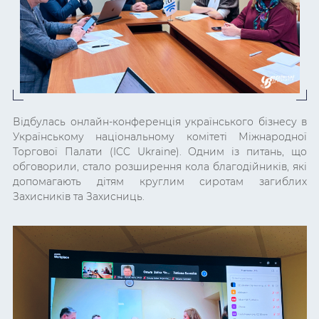
Відбулась онлайн-конференція українського бізнесу
в
Українському національному комітеті Міжнародної
Торгової Палати (ICC Ukraine). Одним із питань, що
обговорили, стало
розширення кола благодійників, які
допомагають дітям круглим сиротам загиблих
Захисників та Захисниць.