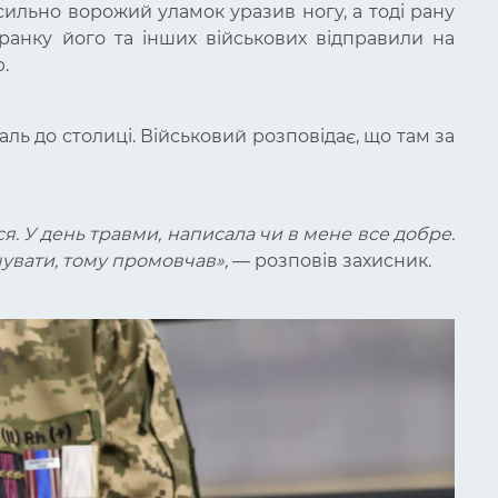
к сильно ворожий уламок уразив ногу, а тоді рану
ранку його та інших військових відправили на
ю.
аль до столиці. Військовий розповідає, що там за
я. У день травми, написала чи в мене все добре.
учувати, тому промовчав»
,
—
розповів захисник.