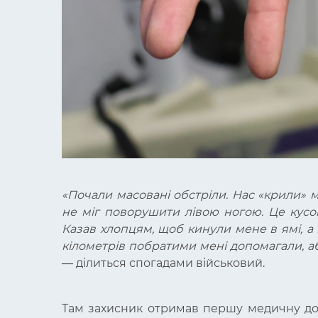
«Почали масовані обстріли. Нас «крили» м
не міг поворушити лівою ногою. Це кусок
Казав хлопцям, щоб кинули мене в ямі, а
кілометрів побратими мені допомагали, а
—
ділиться спогадами військовий.
Там захисник отримав першу медичну допо