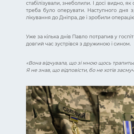
стабілізували, знеболили. І досі видно, я
треба було оперувати. Наступного дня з
лікування до Дніпра, де і зробили операці
Уже за кілька днів Павло потрапив у госпіт
довгий час зустрівся з дружиною і сином.
«Вона відчувала, що зі мною щось трапитьс
Я не знав, що відповісти, бо не хотів засм