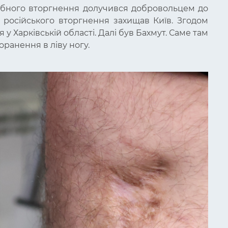
табного вторгнення долучився добровольцем до
і російського вторгнення захищав Київ. Згодом
у Харківській області. Далі був Бахмут. Саме там
ранення в ліву ногу.