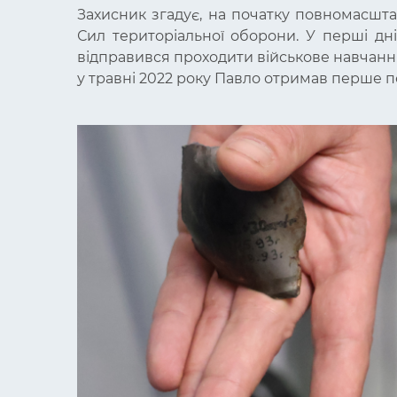
Захисник згадує, на початку повномасш
Сил територіальної оборони. У перші дн
відправився проходити військове навчання 
у травні 2022 року Павло отримав перше по