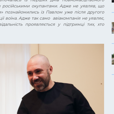
з російськими окупантами. Адже не уявляв, що
ти» познайомились із Павлом уже після другого
ії воїна. Адже так само авіакомпанія не уявляє,
ідальність проявляється у підтримці тих, хто