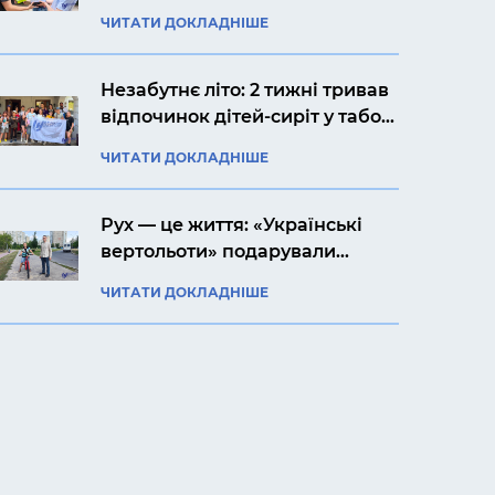
Ярослава із Києва
ЧИТАТИ ДОКЛАДНІШЕ
Незабутнє літо: 2 тижні тривав
відпочинок дітей-сиріт у таборі
«Артек Прикарпаття»
ЧИТАТИ ДОКЛАДНІШЕ
Рух — це життя: «Українські
вертольоти» подарували
своєму підопічному Ярославу
ЧИТАТИ ДОКЛАДНІШЕ
велосипед