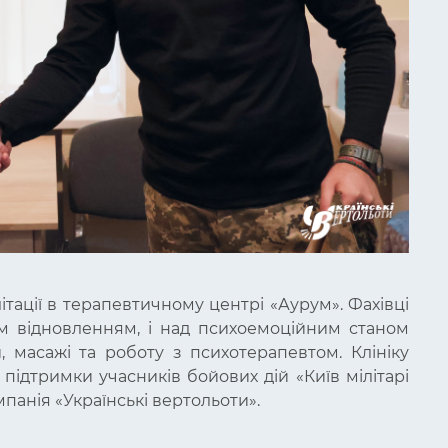
тації в терапевтичному центрі «Аурум». Фахівці
м відновленням, і над психоемоційним станом
, масажі та роботу з психотерапевтом. Клініку
підтримки учасників бойових дій «Київ мілітарі
мпанія «Українські вертольоти».