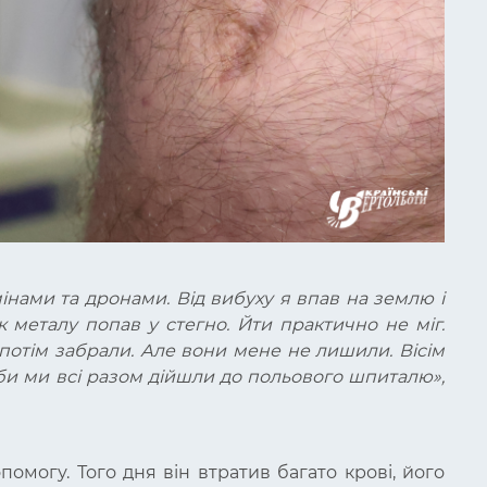
інами та дронами. Від вибуху я впав на землю і
 металу попав у стегно. Йти практично не міг.
 потім забрали. Але вони мене не лишили. Вісім
би ми всі разом дійшли до польового шпиталю»
,
могу. Того дня він втратив багато крові, його