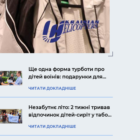
Ще одна форма турботи про
дітей воїнів: подарунки для
Ярослава із Києва
ЧИТАТИ ДОКЛАДНІШЕ
Незабутнє літо: 2 тижні тривав
відпочинок дітей-сиріт у таборі
«Артек Прикарпаття»
ЧИТАТИ ДОКЛАДНІШЕ