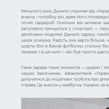
Минулого разу Данило отримав від «Украї
вчасну і потрібну річ, адже його поперед
літній гардероб. Оскільки він активно з
регулярно тренується у спортзалі, — пер
десятками моделей Данило одразу помітив
щира усмішка. Радість, яка варта більше, 
шорти, білі й базові футболки, стильну б
темряві. І в цій миті — він був просто щасл
Саме заради таких моментів — щирих і те
наших Захисників». Авіакомпанія «Украї
долучатися до ініціативи: турбота про діт
справа. Це внесок у майбутнє України, за я