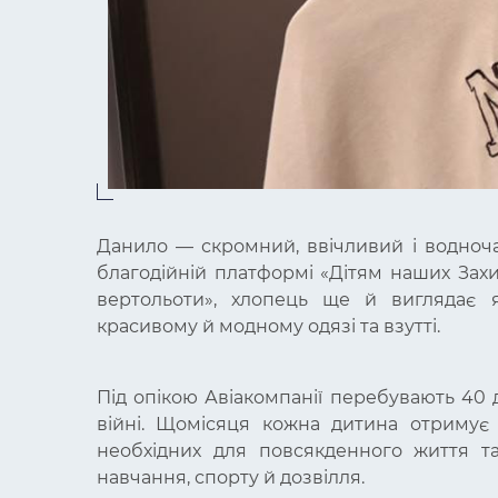
Данило — скромний, ввічливий і водноча
благодійній платформі «Дітям наших Захис
вертольоти», хлопець ще й виглядає я
красивому й модному одязі та взутті.
Під опікою Авіакомпанії перебувають 40 ді
війні. Щомісяця кожна дитина отримує
необхідних для повсякденного життя та 
навчання, спорту й дозвілля.