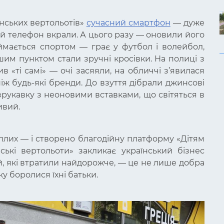
нських вертольотів»
сучасний смартфон
— дуже
ній телефон вкрали.
А цього разу — оновили його
аймається спортом — грає у футбол і волейбол,
шим пунктом стали зручні кросівки. На полиці з
 «ті самі» — очі засяяли, на обличчі з’явилася
ніж будь-які бренди. До взуття дібрали джинсові
езрукавку з неоновими вставками, що світяться в
ивий.
плих — і створено благодійну платформу «Дітям
нські вертольоти» закликає український бізнес
ей, які втратили найдорожче, — це не лише добра
ку боролися їхні батьки.