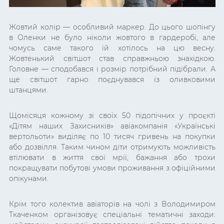
Жовтий колір — особливий маркер. До цього шопінгу
в Оленки не було ніколи жовтого в гардеробі, але
чомусь саме такого їй хотілось на цю весну.
Жовтенький світшот став справжньою знахідкою.
Головне — сподобався і розмір потрібний підібрали. А
ще світшот гарно поєднувався із оливковими
штанцями.
Щомісяця кожному зі своїх 50 підопічних у проєкті
«Дітям наших Захисників» авіакомпанія «Українські
вертольоти» виділяє по 10 тисяч гривень на покупки
або дозвілля. Таким чином діти отримують можливість
втілювати в життя свої мрії, бажання або трохи
покращувати побутові умови проживання з офіційними
опікунами.
Крім того колектив авіаторів на чолі з Володимиром
Ткаченком організовує спеціальні тематичні заходи: