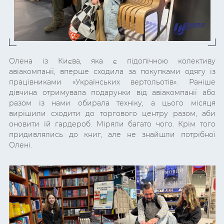
Олена із Києва, яка є підопічною колективу
авіакомпанії, вперше сходила за покупками одягу із
працівниками «Українських вертольотів». Раніше
дівчина отримувала подарунки від авіакомпанії або
разом із нами обирала техніку, а цього місяця
вирішили сходити до торгового центру разом, аби
оновити їй гардероб. Міряли багато чого. Крім того
придивлялись до книг, але не знайшли потрібної
Олені.