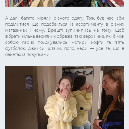
А далі багато міряли різного одягу. Тож, був час, аби
поділитися, що подобається із асортименту в різних
магазинах і чому. Врешті зупинились на тому, щоб
зібрати кілька весняних образів: такі верх і низ, які б між
собою гарно поєднувались. Чотири кофти та п’ять
футболок, джинси, штани, пояс, кеди — усе те, що в
пакетах із покупками.