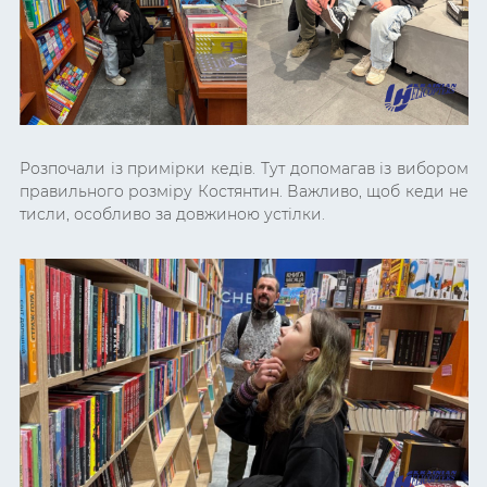
Розпочали із примірки кедів. Тут допомагав із вибором
правильного розміру Костянтин. Важливо, щоб кеди не
тисли, особливо за довжиною устілки.