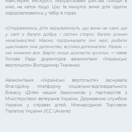
майстерки, екскурсії, театралізовані дійства, походи в
кіно, на каток тощо. Цієї та минулої зими діти їздили
оздоровлюватись у табір в горах.
«
Сподіваємось,
діти відчуватимуть, що вони не самі, що
у світі є багато добра і свтлих сторін, багато різних
можливостей. Маємо підтримувати їхні мрії, робити
щасливим їхнє дитинство, всіляко допомагати. Разом —
ми можемо все. Варто лише докласти зусиль
», — каже
Голова Ради директорів авіакомпанії «Українські
вертольоти» Володимир Ткаченко.
Авіакомпанія «Українські вертольоти» заснувала
благодійну платформу соціально-відповідального
бізнесу «Дітям наших Захисників» у партнерстві з
Міністерством ветеранів України, Державною службою
України у справах дітей, Міжнародною Торговою
Палатою України (ICC Ukraine).