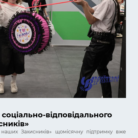
 соціально-відповідального
сників»
 наших Захисників» щомісячну підтримку вже