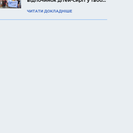
відпочинок дітей-сиріт у таборі
«Артек Прикарпаття»
ЧИТАТИ ДОКЛАДНІШЕ