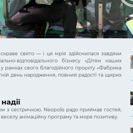
яскраве свято — і ця мрія здійснилася завдяки
ально-відповідального бізнесу «Дітям наших
, у рамках свого благодійного проєкту «Фабрика
утній день народження, повний радості та щирих
надії
м з сестричкою. Neopolis радо приймав гостей,
в, веселу анімаційну програму та море позитиву.