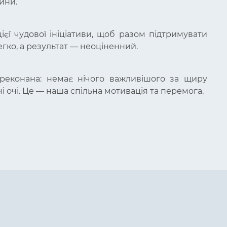
ини.
єї чудової ініціативи, щоб разом підтримувати
егко, а результат — неоціненний.
переконана: немає нічого важливішого за щиру
чі очі. Це — наша спільна мотивація та перемога.