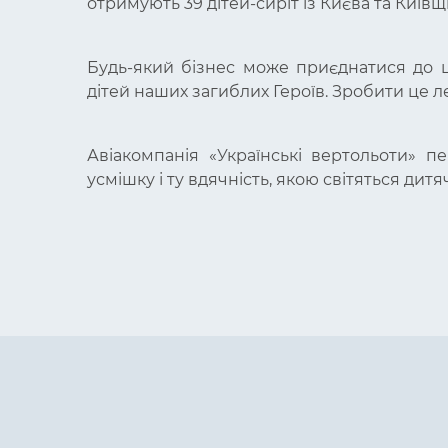
отримують 39 дітей-сиріт із Києва та Київщ
Будь-який бізнес може приєднатися до ці
дітей наших загиблих Героїв. Зробити це л
Авіакомпанія «Українські вертольоти» 
усмішку і ту вдячність, якою світяться дитя