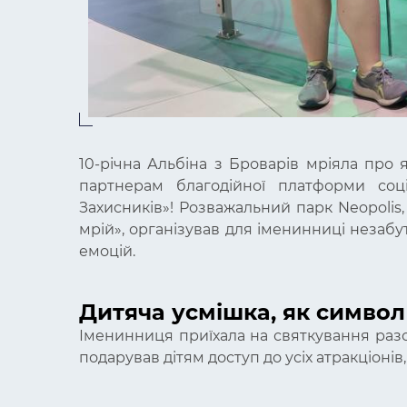
10-річна Альбіна з Броварів мріяла про 
партнерам благодійної платформи соці
Захисників»! Розважальний парк Neopolis
мрій», організував для іменинниці незаб
емоцій.
Дитяча усмішка, як символ 
Іменинниця приїхала на святкування разо
подарував дітям доступ до усіх атракціоні