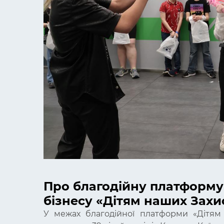
Про благодійну платформу
бізнесу «Дітям наших Захи
У межах благодійної платформи «Дітям