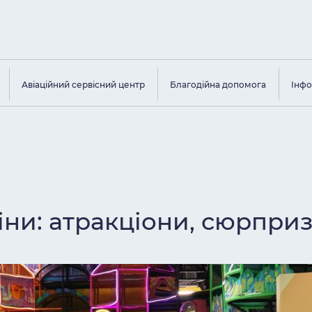
Авіаційний сервісний центр
Благодійна допомога
Інфо
біни: атракціони, сюрпри