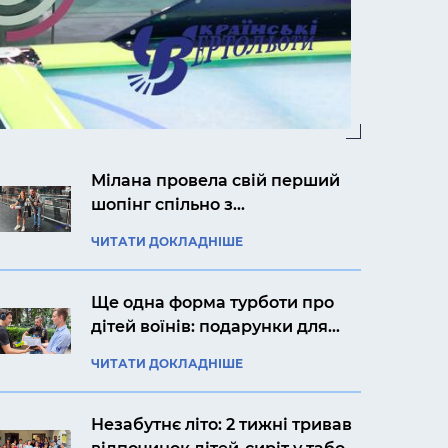
Мілана провела свій перший
шопінг спільно з
авіакомпанією «Українські
ЧИТАТИ ДОКЛАДНІШЕ
вертольоти»
Ще одна форма турботи про
дітей воїнів: подарунки для
Ярослава із Києва
ЧИТАТИ ДОКЛАДНІШЕ
Незабутнє літо: 2 тижні тривав