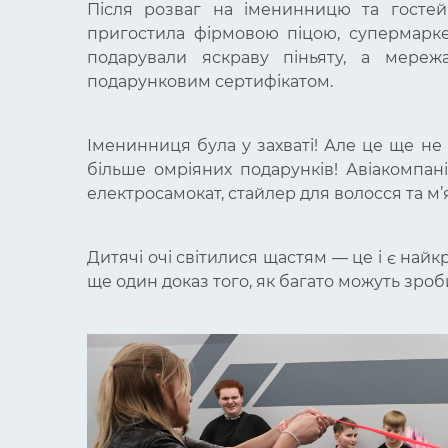
Після розваг на іменинницю та гостей 
пригостила фірмовою піцою, супермарке
подарували яскраву піньяту, а мереж
подарунковим сертифікатом.
Іменинниця була у захваті! Але це ще не
більше омріяних подарунків! Авіакомпані
електросамокат, стайлер для волосся та м’
Дитячі очі світилися щастям — це і є най
ще один доказ того, як багато можуть зро