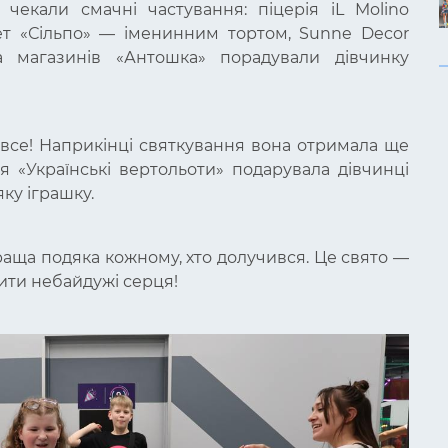
чекали смачні частування: піцерія iL Molino
т «Сільпо» — іменинним тортом, Sunne Decor
а магазинів «Антошка» порадували дівчинку
 все! Наприкінці святкування вона отримала ще
я «Українські вертольоти» подарувала дівчинці
яку іграшку.
краща подяка кожному, хто долучився. Це свято —
бити небайдужі серця!