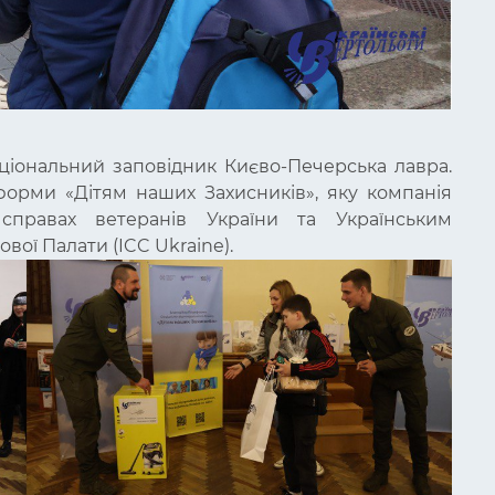
аціональний заповідник Києво-Печерська лавра.
тформи «Дітям наших Захисників», яку компанія
справах ветеранів України та Українським
ої Палати (ICC Ukraine).