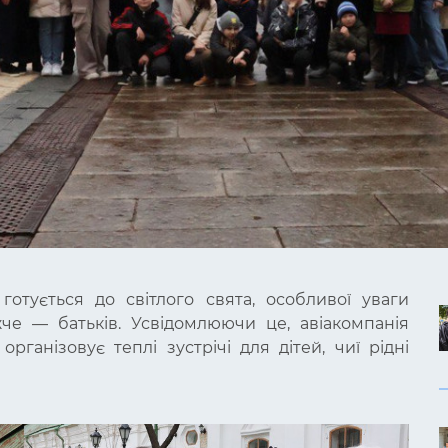
готується до світлого свята, особливої уваги
жче — батьків. Усвідомлюючи це, авіакомпанія
рганізовує теплі зустрічі для дітей, чиї рідні