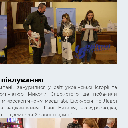
 піклування
панії, занурилися у світ української історії та
ромініатюр Миколи Сядристого, де побачили
 мікроскопічному масштабі. Екскурсія по Лаврі
зацікавлення. Пані Наталія, екскурсоводка,
і, підземелля й давні традиції.