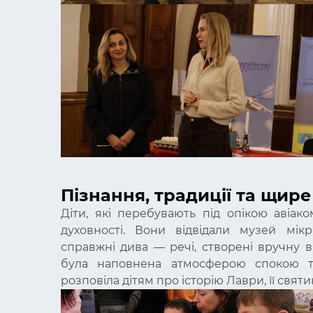
Пізнання, традиції та щире
Діти, які перебувають під опікою авіаком
духовності. Вони відвідали музей мік
справжні дива — речі, створені вручну в
була наповнена атмосферою спокою та 
розповіла дітям про історію Лаври, її святин