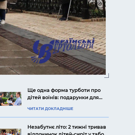
Ще одна форма турботи про
дітей воїнів: подарунки для
Ярослава із Києва
ЧИТАТИ ДОКЛАДНІШЕ
Незабутнє літо: 2 тижні тривав
відпочинок дітей-сиріт у таборі