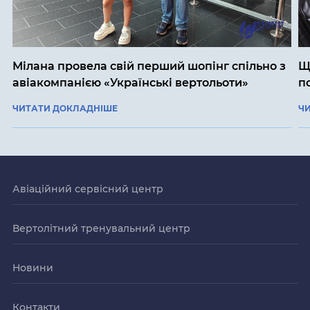
Мілана провела свій перший шопінг спільно з
Щ
авіакомпанією «Українські вертольоти»
п
ЧИТАТИ ДОКЛАДНІШЕ
Ч
Авіаційний сервісний центр
Вертолітний тренувальний центр
Новини
Контакти