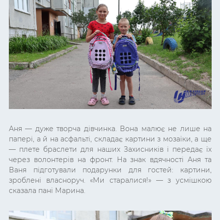
Аня — дуже творча дівчинка. Вона малює не лише на
папері, а й на асфальті, складає картини з мозаїки, а ще
— плете браслети для наших Захисників і передає їх
через волонтерів на фронт. На знак вдячності Аня та
Ваня підготували подарунки для гостей: картини,
зроблені власноруч. «Ми старалися!» — з усмішкою
сказала пані Марина.