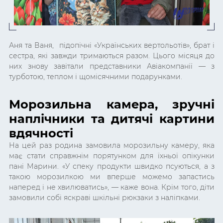
Аня та Ваня, підопічні «Українських вертольотів», брат і
сестра, які завжди тримаються разом. Цього місяця до
них знову завітали представники Авіакомпанії — з
турботою, теплом і щомісячними подарунками.
Морозильна камера, зручні
наплічники та дитячі картини
вдячності
На цей раз родина замовила морозильну камеру, яка
має стати справжнім порятунком для їхньої опікунки
пані Марини. «У спеку продукти швидко псуються, а з
такою морозилкою ми вперше можемо запастись
наперед і не хвилюватись», — каже вона. Крім того, діти
замовили собі яскраві шкільні рюкзаки з наліпками.