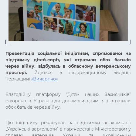
Презентація соціальної ініціативи, спрямованої на
підтримку дітей-сиріт, які втратили обох батьків
через війну, відбулась в обласному ветеранському
просторі.
Йдеться в інформаційному виданні
Черкащині
«Вичерпно»
.
Благодійну платформу “Дітям наших Захисників”
створено в Україні для допомоги дітям, які втратили
обох батьків через війну.
Цю ініціативу реалізують за підтримки авіакомпанії
„Українські вертольоти“ в партнерстві з Міністерством у
справах ветеранів України та Українським