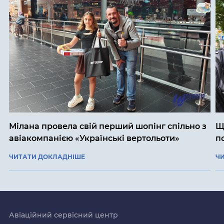
Мілана провела свій перший шопінг спільно з
Щ
авіакомпанією «Українські вертольоти»
п
ЧИТАТИ ДОКЛАДНІШЕ
Ч
Авіаційний сервісний центр