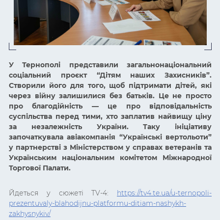
У Тернополі представили загальнонаціональний
соціальний проєкт “Дітям наших Захисників”.
Створили його для того, щоб підтримати дітей, які
через війну залишилися без батьків. Це не просто
про благодійність — це про відповідальність
суспільства перед тими, хто заплатив найвищу ціну
за незалежність України. Таку ініціативу
започаткувала авіакомпанія “Українські вертольоти”
у партнерстві з Міністерством у справах ветеранів та
Українським національним комітетом Міжнародної
Торгової Палати.
Йдеться у сюжеті TV-4:
https://tv4.te.ua/u-ternopoli-
prezentuvaly-blahodijnu-platformu-ditiam-nashykh-
zakhysnykiv/