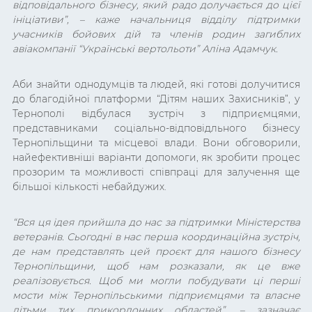
відповідального бізнесу, який радо долучається до цієї
ініціативи”, – каже начальниця відділу підтримки
учасників бойових дій та членів родин загиблих
авіакомпанії “Українські вертольоти” Аліна Адамчук.
Аби знайти однодумців та людей, які готові долучитися
до благодійної платформи “Дітям наших Захисників”, у
Тернополі відбулася зустріч з підприємцями,
представниками соціально-відповідльного бізнесу
Тернопільщини та місцевої влади. Вони обговорили,
найефективніші варіанти допомоги, як зробити процес
прозорим та можливості співпраці для залучення ще
більшої кількості небайдужих.
“Вся ця ідея прийшла до нас за підтримки Міністерства
ветеранів. Сьогодні в нас перша координаційна зустріч,
де нам представлять цей проєкт для нашого бізнесу
Тернопільщини, щоб нам розказали, як це вже
реалізовується. Щоб ми могли побудувати ці перші
мости між Тернопільськими підприємцями та власне
дітьми тих прикордонних областей”, – зазначає