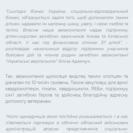
“Сьогодні бізнес України, соціально-відповідальний
бізнес, об’єднується задля того, щоб допомагати таким
діткам, надавати їм належну шану, увагу, і свою любов та
тепло. Власне наша авіакомпанія надає підтримку
дітям-сиротам загиблих захисників Києва та Київської
області. У нас під фінансовою опікою 37 дітей”, –
розповідає начальниця відділу підтримки учасників
бойових дій та членів родин загиблих авіакомпанії
“Українські вертольоти” Аліна Адамчук.
Так, авіакомпанія щомісяця виділяє таким хлопцям та
дівчатам по 10 тисяч гривень. Також закуповує для армії
квадрокоптери, пікапи, квадроцикли, РЕБи, підтримує
сім’ї загиблих Героїв та здійснює благодійну адресну
допомогу ветеранам.
“Коло однодумців воно постійно розширюється. І в нас
з’являються партнери в обличчі обласний військових
адміністрацій, власне представників соціально-