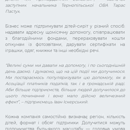
заступник начальника Тернопільської ОВА Тарас
Пастух.
Бізнес може підтримувати дітей-сиріт у різний спосіб:
надавати адресну щомісячну допомогу, співпрацювати
з благодійними фондами, перераховувати кошти
опікунам із фотозвітами, дарувати сертифікати на
іграшки, одяг, книжки та інші необхідні речі.
“Великі суми ми давали на допомогу, і по сьогоднішній
день даємо. І думаємо, що на цій події ми долучимося.
Ми постараємось популяризувати цю допомогу, як в
Асоціації платників податків, так і в громадській раді.
Аби більше підприємств, більше людей долучилося до
цього починання і воно мало дійсно величезний
ефект”, – підприємець Іван Іскерський.
Кожна компанія самостійно визначає регіон, кількість
дітей, формат і обсяг підтримки. Долучитися можуть
підприємства будь-якого масштабу — головна умова