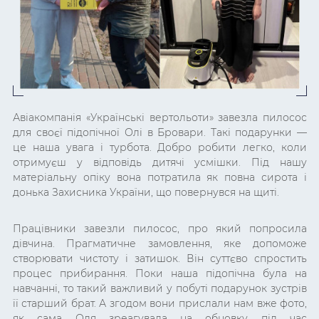
Авіакомпанія «Українські вертольоти» завезла пилосос
для своєї підопічної Олі в Бровари. Такі подарунки
—
це наша увага і турбота. Добро робити легко, коли
отримуєш у відповідь дитячі усмішки.
Під нашу
матеріальну опіку вона потратила як повна сирота і
донька Захисника України, що повернувся на щиті.
Працівники завезли пилосос, про який попросила
дівчина. Прагматичне замовлення, яке допоможе
створювати чистоту і затишок. Він суттєво спростить
процес прибирання. Поки наша підопічна була на
навчанні, то такий важливий у побуті подарунок зустрів
її старший брат. А згодом вони прислали нам вже фото,
як сама Оля зреагувала на обновку під час