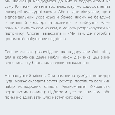
Ми щомісяця навідуємося до них із подарунками на
суму 10 тисяч гривень або влаштовуємо оздоровлення,
екскурсії, культурні заходи. Аби ці діти відчували, що є
відповідальний український бізнес, якому не байдуже
їх нинішній комфорт та розвиток, їх майбутнє. Адже
вони не лились сам на сам, а можуть розраховувати на
підтримку. Слоган авіакомпанії «Ми там, де потрібна
допомога!» набув нових відтінків.
Раніше ми вже розповідали, що подарували Олі клітку
для її кроликів, деякі меблі. Також дівчинка цієї зими
відпочивала у Карпатах завдяки авіакомпанії.
На наступний місяць Оля замовила тумбу в коридор,
куди можна складати взуття, роутер, постіль та великий
набір кольорових олівців. Авіакомпанія «Українські
вертольоти» починає підбирати усе за списком, аби
приємно здивувати Олю наступного разу.