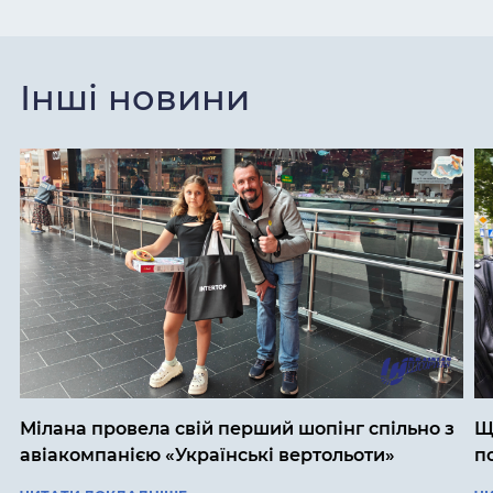
Інші новини
Мілана провела свій перший шопінг спільно з
Щ
авіакомпанією «Українські вертольоти»
п