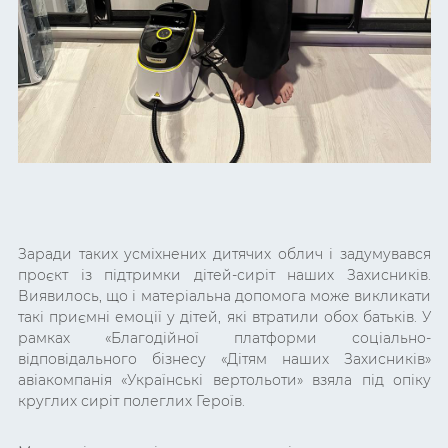
Заради таких усміхнених дитячих облич і задумувався
проєкт із підтримки дітей-сиріт наших Захисників.
Виявилось, що і матеріальна допомога може викликати
такі приємні емоції у дітей, які втратили обох батьків. У
рамках «Благодійної платформи соціально-
відповідального бізнесу
«Дітям наших Захисників»
авіакомпанія «Українські вертольоти» взяла під опіку
круглих сиріт полеглих Героїв.