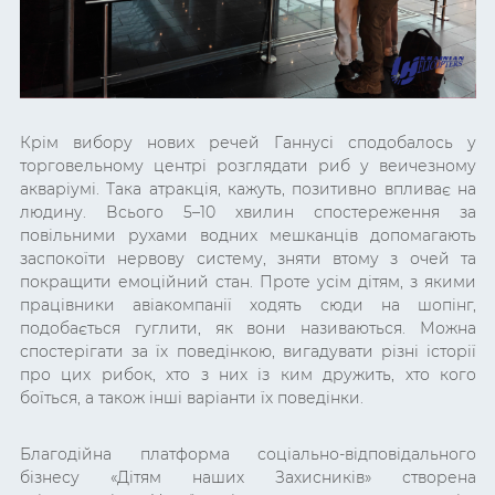
Крім вибору нових речей Ганнусі сподобалось у
торговельному центрі розглядати риб у веичезному
акваріумі. Така атракція, кажуть, позитивно впливає на
людину. Всього 5–10 хвилин спостереження за
повільними рухами водних мешканців допомагають
заспокоїти нервову систему, зняти втому з очей та
покращити емоційний стан. Проте усім дітям, з якими
працівники авіакомпанії ходять сюди на шопінг,
подобається гуглити, як вони називаються. Можна
спостерігати за їх поведінкою, вигадувати різні історії
про цих рибок, хто з них із ким дружить, хто кого
боїться, а також інші варіанти їх поведінки.
Благодійна платформа соціально-відповідального
бізнесу «Дітям наших Захисників» створена