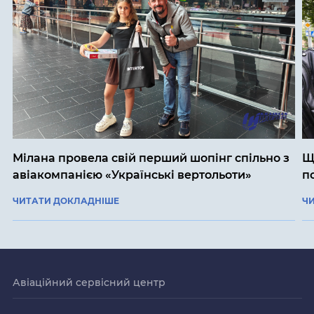
Мілана провела свій перший шопінг спільно з
Щ
авіакомпанією «Українські вертольоти»
п
ЧИТАТИ ДОКЛАДНІШЕ
Ч
Авіаційний сервісний центр