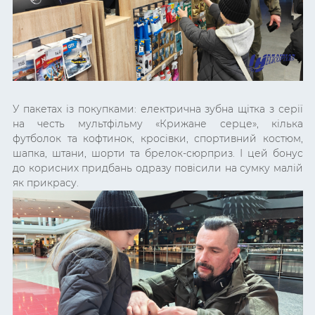
У пакетах із покупками: електрична зубна щітка з серії
на честь мультфільму «Крижане серце», кілька
футболок та кофтинок, кросівки, спортивний костюм,
шапка, штани, шорти та брелок-сюрприз. І цей бонус
до корисних придбань одразу повісили на сумку малій
як прикрасу.