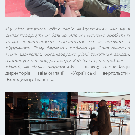
«
Ці діти втратили обох своїх найдорожчих. Ми не в
силах повернути їм батьків. Але ми можемо зробити їх
трохи щасливішими, повпливати на їх комфорт і
підтримати. Тому беремо і робимо це. Спілкуємось з
ними щомісяця, організовуємо різні тематичні заходи,
запрошуємо в кіно, до театру. Хай бачать, що цей світ —
різний, не тільки жорстокий
», — вважає голова Ради
директорів авіакомпанії «Українські вертольоти»
Володимир Ткаченко.