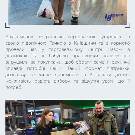
Авіакомпанія «Українські вертольоти» зустрілась із
своєю підопічною Ганною з Київщини та з користю
провели час у торговельному центрі. Разом із
дівчинкою та її бабусею працівники авіакомпанії
вирушили за покупками, щоб обрати саме ті речі, які
справді потрібні Ганні. Такий формат підтримки
дозволяє не лише допомогти, а й надати дитині
можливість радість вибору та відчуття уваги до її
потреб.