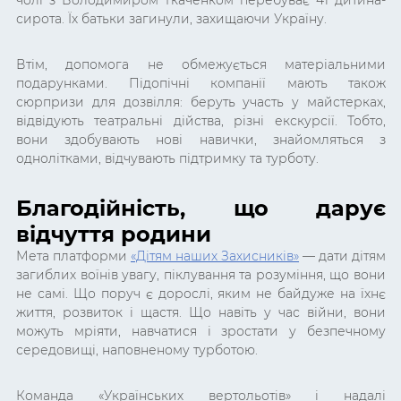
чолі з Володимиром Ткаченком перебуває 41 дитина-
сирота. Їх батьки загинули, захищаючи Україну.
Втім, допомога не обмежується матеріальними
подарунками. Підопічні компанії мають також
сюрпризи для дозвілля: беруть участь у майстерках,
відвідують театральні дійства, різні екскурсії. Тобто,
вони здобувають нові навички, знайомляться з
однолітками, відчувають підтримку та турботу.
Благодійність, що дарує
відчуття родини
Мета платформи
«Дітям наших Захисників»
— дати дітям
загиблих воїнів увагу, піклування та розуміння, що вони
не самі. Що поруч є дорослі, яким не байдуже на їхнє
життя, розвиток і щастя. Що навіть у час війни, вони
можуть мріяти, навчатися і зростати у безпечному
середовищі, наповненому турботою.
Команда «Українських вертольотів» і надалі