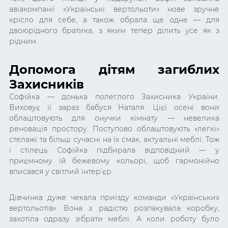
авіакомпанії «Українські вертольоти» нове зручне
крісло для себе, а також обрала ще одне — для
двоюрідного братика, з яким тепер ділить усе як з
рідним.
Допомога дітям загиблих
Захисників
Софійка — донька полеглого Захисника України.
Виховує її зараз бабуся Наталя. Цієї осені вони
облаштовують для онучки кімнату — невелика
реновація простору. Поступово облаштовують «легкі»
стелажі та більш сучасні на їх смак, актуальні меблі. Тож
і стілець Софійка підбирала відповідний — у
приємному їй бежевому кольорі, щоб гармонійно
вписався у світлий інтер’єр.
Дівчинка дуже чекала приїзду команди «Українських
вертольотів». Вона з радістю розпакувала коробку,
захотіла одразу зібрати меблі. А коли роботу було