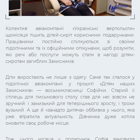
Колектив авіакомпанії «Українські вертольоти»
щомісяця тішить дітей-сиріт корисними подарунками.
Працівники постійно спілкуються зі своїми
підопічними та їх офіційними опікунами, щоб розуміти,
які речі або послуги можуть стати в нагоді дітям-
сиротам загиблих Захисників.
Діти виростають не лише з одягу. Саме так сталося у
підопічної авіакомпанії у проєкті «Дітям наших
Захисників» — восьмикласниці Софійки. Старий її
стілець для письмового столу став для неї зовсім не
зручний: і занизький для теперішнього зросту, і трохи
вузький. А ще й «занадто дитяча» оббивка у нього, яка
уже втратила актуальність. Дівчинка дуже хотіла
оновити своє робоче місце.
Тож, цього місяця у подарунок Софія замовила