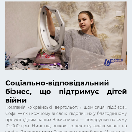
Соціально-відповідальний
бізнес, що підтримує дітей
війни
Компанія «Українські вертольоти» щомісяця підбирає
Софії — як і кожному зі своїх підопічних у благодійному
проєкті «Дітям наших Захисників» — подарунки на суму
10 000 грн. Нині під опікою колективу авіакомпанії на