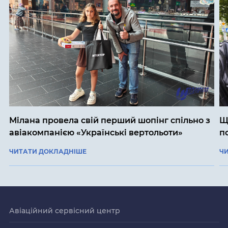
Мілана провела свій перший шопінг спільно з
Щ
авіакомпанією «Українські вертольоти»
п
ЧИТАТИ ДОКЛАДНІШЕ
Ч
Авіаційний сервісний центр