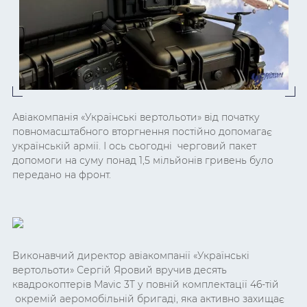
Авіакомпанія «Українські вертольоти» від початку
повномасштабного вторгнення постійно допомагає
українській армії. І ось сьогодні черговий пакет
допомоги на суму понад 1,5 мільйонів гривень було
передано на фронт.
Виконавчий директор авіакомпанії «Українські
вертольоти» Сергій Яровий вручив десять
квадрокоптерів Mavic 3T у повній комплектації 46-тій
окремій аеромобільній бригаді, яка активно захищає