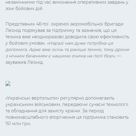
незамінними під час виконання оперативних завдань у
зоні бойових дій.
Представник 46-тої окремої аеромобільної бригади
Леонід подякував за підтримку та зазначив, що ця
техніка вже неодноразово доводила свою ефективність
у бойових умовах.
«
Наразі нам дуже потрібна ця
допомога. Адже вже осінь та раніше темніє, тому дрони
з нічним баченням є нашими очима на полі бою
»
,
—
зауважив Леонід.
«Українські вертольоти» регулярно допомагають
українським військовим, передаючи сучасні технології
та обладнання для захисту країни. За період
повномасштабного вторгнення ця підтримка становить
151 млн грн.