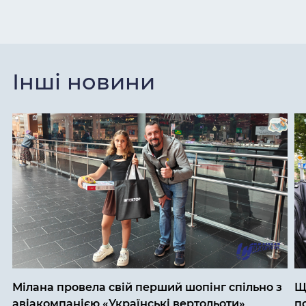
Інші новини
Мілана провела свій перший шопінг спільно з
Щ
авіакомпанією «Українські вертольоти»
п