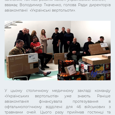
вважає Володимир Ткаченко, голова Ради директорів
авіакомпанії «Українські вертольоти».
У цьому столичному медичному закладі команду
«Українських вертольотів» уже знають. Раніше
авіакомпанія фінансувала протезування в
офтальмологічному відділені для 46 військових з
травмами очей. Цього разу приймав гостинці та