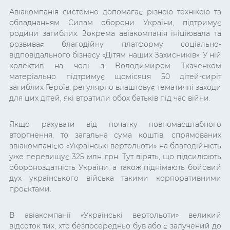
Авіакомпанія системно допомагає різною технікою та
обладнанням Силам оборони України, підтримує
родини загиблих. Зокрема авіакомпанія ініціювала та
розвиває благодійну платформу соціально-
відповідального бізнесу «Дітям наших Захисників». У ній
колектив на чолі з Володимиром Ткаченком
матеріально підтримує щомісяця 50 дітей-сиріт
загиблих Героїв, регулярно влаштовує тематичні заходи
для цих дітей, які втратили обох батьків під час війни.
Якщо рахувати від початку повномасштабного
вторгнення, то загальна сума коштів, спрямованих
авіакомпанією «Українські вертольоти» на благодійність
уже перевищує 325 млн грн. Тут вірять, що
підсилюють
обороноздатність України, а також піднімають бойовий
дух українського війська такими корпоративними
проєктами.
В авіакомпанії «Українські вертольоти» великий
відсоток тих, хто безпосередньо був або є залучений до