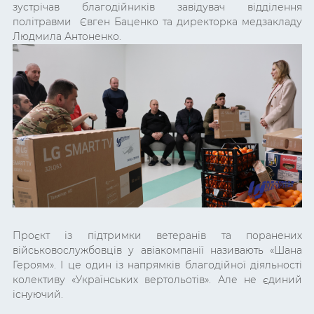
зустрічав благодійників завідувач відділення
політравми Євген Баценко та директорка медзакладу
Людмила Антоненко.
Проєкт із підтримки ветеранів та поранених
військовослужбовців у авіакомпанії називають «Шана
Героям». І це один із напрямків благодійної діяльності
колективу «Українських вертольотів». Але не єдиний
існуючий.