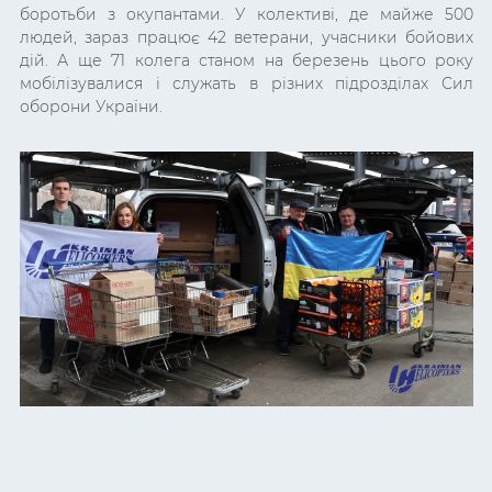
боротьби з окупантами. У колективі, де майже 500
людей, зараз працює 42 ветерани, учасники бойових
дій. А ще 71 колега станом на березень цього року
мобілізувалися і служать в різних підрозділах Сил
оборони України.