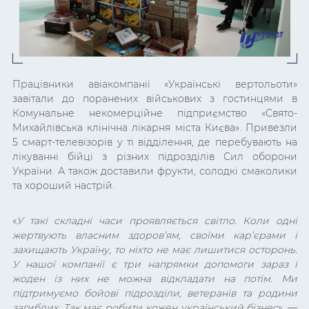
Працівники авіакомпанії «Українські вертольоти»
завітали до поранених військових з гостинцями в
Комунальне некомерційне підприємство «Свято-
Михайлівська клінічна лікарня міста Києва». Привезли
5 смарт-телевізорів у ті відділення, де перебувають на
лікуванні бійці з різних підрозділів Сил оборони
України. А також доставили фрукти, солодкі смаколики
та хороший настрій.
«
У такі складні часи проявляється світло. Коли одні
жертвують власним здоров’ям, своїми кар’єрами і
захищають Україну, то ніхто не має лишитися осторонь.
У нашої компанії є три напрямки допомоги зараз і
жоден із них не можна відкладати на потім. Ми
підтримуємо бойові підрозділи, ветеранів та родини
загиблих. Так має робити кожен український бізнес
»
, —