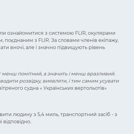
огли ознайомитися з системою FLIR, окулярами
 поєднаним з FLIR. За словами членів екіпажу,
ти вночі, але і значно підвищують рівень
т менш помітний, а значить і менш вразливий.
водити розвідку, виявляти, і тим самим усувати
вітряного судна « Українських вертольотів»
явити людину з 5,4 миль, транспортний засіб - з
лі відповідно.