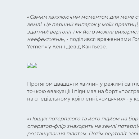
«
Самим хвилюючим моментом для мене став
землі. Це перший випадок у моїй практиці, 
здатний вертоліт і як його можна використо
неефективна
», - поділився враженнями Го
Yemen» у Кенії Девід Кангьезе.
Протягом двадцяти хвилин у режимі світ
точкою евакуації і піднімав на борт «постр
на спеціальному кріпленні, «сидячих» - у к
«
Пошук потерпілого та його підйом на борт
оператор-флір знаходить на землі потерпі
розташування пілотам. Потім вертоліт зави