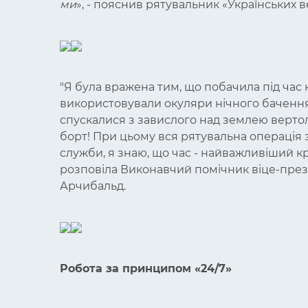
ми
», - пояснив рятувальник «Українських 
"Я була вражена тим, що побачила під час 
використовували окуляри нічного бачення
спускалися з завислого над землею вертоль
борт! При цьому вся рятувальна операція 
служби, я знаю, що час - найважливіший кр
розповіла Виконавчий помічник віце-прези
Арчибальд.
Робота за принципом «24/7»