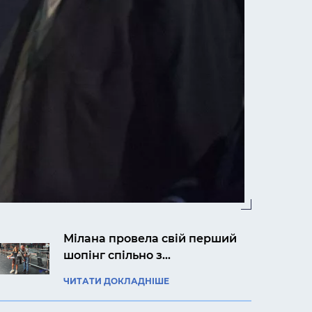
Мілана провела свій перший
шопінг спільно з
авіакомпанією «Українські
ЧИТАТИ ДОКЛАДНІШЕ
вертольоти»