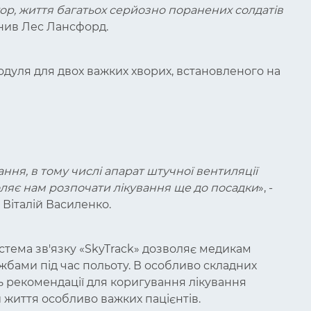
ор, життя багатьох серйозно поранених солдатів
нив Лес Лансфорд.
дуля для двох важких хворих, встановленого на
ння, в тому числі апарат штучної вентиляції
воляє нам розпочати лікування ще до посадки
», -
 Віталій Василенко.
истема зв'язку «SkyTrack» дозволяє медикам
бами під час польоту. В особливо складних
ь рекомендації для коригування лікування
и життя особливо важких пацієнтів.