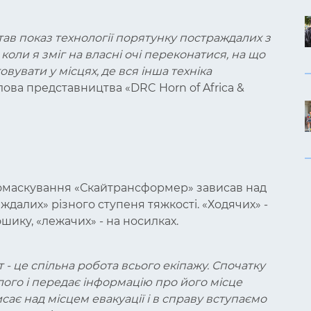
 показ технології порятунку постраждалих з
коли я зміг на власні очі переконатися, на що
вувати у місцях, де вся інша техніка
лова представництва «DRC Horn of Africa &
ломаскування «Скайтрансформер» зависав над
аждалих» різного ступеня тяжкості. «Ходячих» -
ошику, «лежачих» - на носилках.
 - це спільна робота всього екіпажу. Спочатку
лого і передає інформацію про його місце
сає над місцем евакуації і в справу вступаємо