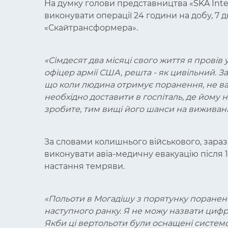
На думку голови представництва «SKA Inte
виконувати операції 24 години на добу, 7 
«Скайтрансформера».
«
Сімдесят два місяці свого життя я провів 
офіцер армії США, решта - як цивільний. За 
що коли людина отримує поранення, не ва
необхідно доставити в госпіталь, де йому
зробите, тим вищі його шанси на вижива
За словами колишнього військового, зараз
виконувати авіа-медичну евакуацію після 1
настання темряви.
«
Польоти в Могадішу з порятунку поранених
наступного ранку. Я не можу назвати цифри
Якби ці вертольоти були оснащені системо