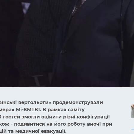
країнські вертольоти» продемонстрували
ера» Мі-8МТВ1. В рамках саміту
0 гостей змогли оцінити різні конфігурації
кож - подивитися на його роботу вночі при
й та медичної евакуації.