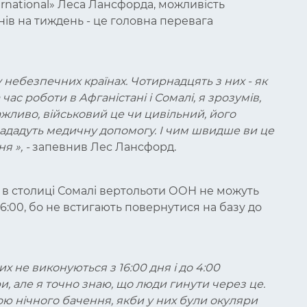
rnational» Леса Лансфорда, можливість
днів на тиждень - це головна перевага
у небезпечних країнах. Чотирнадцять з них - як
час роботи в Афганістані і Сомалі, я зрозумів,
жливо, військовий це чи цивільний, його
 нададуть медичну допомогу. І чим швидше ви це
ння
», -
запевнив Лес Лансфорд.
 в столиці Сомалі вертольоти ООН не можуть
6:00, бо не встигають повернутися на базу до
 не виконуються з 16:00 дня і до 4:00
, але я точно знаю, що люди гинути через це.
ю нічного бачення, якби у них були окуляри