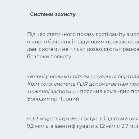
Системи захисту
Під час статичного показу гості саміту зм
нічного бачення і пошуковим прожектором,
дані системи не тільки дозволяють працюва
безпеки польоту.
«
Вночі у режимі світломаскування вертолі
Крім того, система FLIR допомагає нам про
можливі загрози
», - пояснив командир по
Володимир Чорний
FLIR має огляд в 360 градусів і здатний ви
9,2 миль, а ідентифікувати з 1,2 милі і 2,7 ми