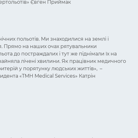
вертольотів» Євген Приймак
нічних польотів. Ми знаходилися на землі і
. Прямо на наших очах рятувальники
ота до постраждалих і тут же піднімали їх на
зайняла лічені хвилини. Як працівник медичного
итерій у порятунку людських життів», –
дента «TMH Medical Services» Катрін