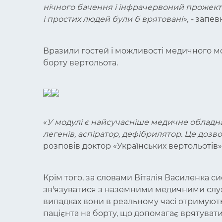
нічного бачення і інфрачервоний прожект
і простих людей були б врятовані
», -
запев
Вразили гостей і можливості медичного мо
борту вертольота.
«
У модулі є найсучасніше медичне обладна
легенів, аспіратор, дефібрилятор. Це доз
розповів доктор «Українських вертольотів»
Крім того, за словами Віталія Василенка с
зв'язуватися з наземними медичними служ
випадках вони в реальному часі отримуют
пацієнта на борту, що допомагає врятуват