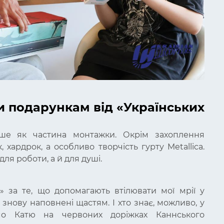
и подарункам від «Українських
ше як частина монтажки. Окрім захоплення
хардрок, а особливо творчість гурту Metallica.
ля роботи, а й для душі.
 за те, що допомагають втілювати мої мрії у
ни знову наповнені щастям. І хто знає, можливо, у
о Катю на червоних доріжках Каннського