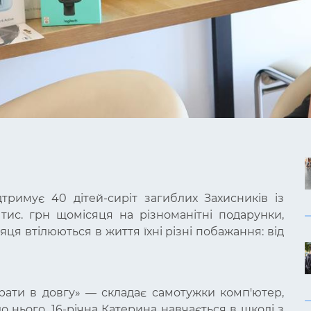
дтримує 40 дітей-сиріт загиблих Захисників із
тис. грн щомісяця на різноманітні подарунки,
ця втілюються в життя їхні різні побажання: від
грати в довгу» — складає самотужки комп'ютер,
о нього. 16-річна Катерина навчається в школі з