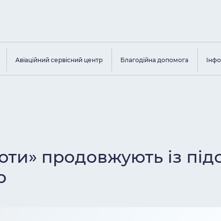
Авіаційний сервісний центр
Благодійна допомога
Інфо
ьоти» продовжують із пі
р