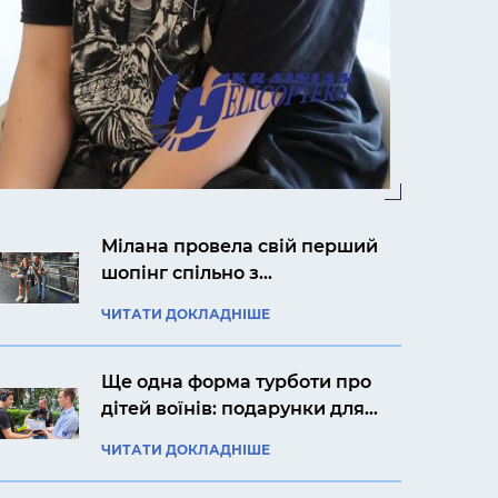
Мілана провела свій перший
шопінг спільно з
авіакомпанією «Українські
ЧИТАТИ ДОКЛАДНІШЕ
вертольоти»
Ще одна форма турботи про
дітей воїнів: подарунки для
Ярослава із Києва
ЧИТАТИ ДОКЛАДНІШЕ