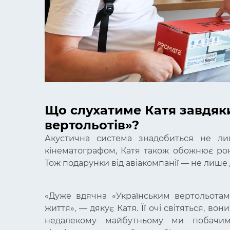
Що слухатиме Катя завдяк
вертольотів»?
Акустична система знадобиться не ли
кінематографом, Катя також обожнює рок, 
Тож подарунки від авіакомпанії — не лише д
«
Дуже вдячна «Українським вертольотам»
життя
»,
—
дякує Катя. Її очі світяться, во
недалекому майбутньому ми побачим