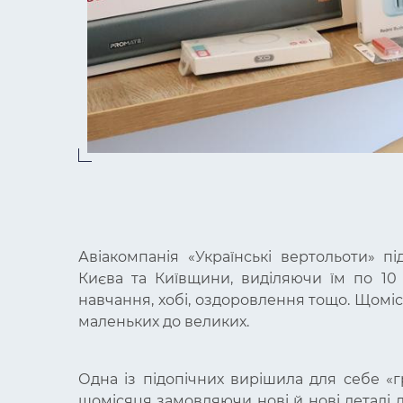
Авіакомпанія «Українські вертольоти» пі
Києва та Київщини, виділяючи їм по 10 
навчання, хобі, оздоровлення тощо. Щоміся
маленьких до великих.
Одна із підопічних вирішила для себе «
щомісяця замовляючи нові й нові деталі д