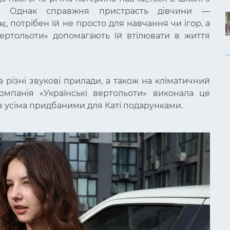
и. Однак справжня пристрасть дівчини —
, потрібен їй не просто для навчання чи ігор, а
 вертольоти» допомагають їй втілювати в життя
 різні звукові прилади, а також на кліматичний
акомпанія «Українські вертольоти» виконала це
ї з усіма придбаними для Каті подарунками.