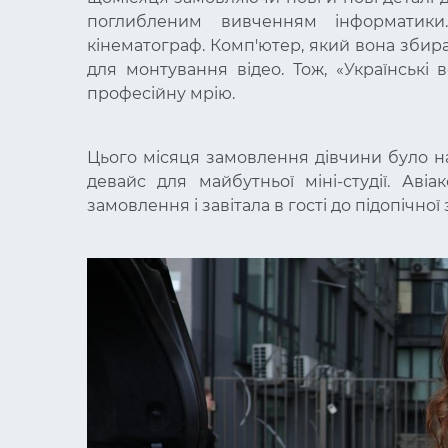
поглибленим вивченням інформатик
кінематограф. Комп'ютер, який вона збирає
для монтування відео. Тож, «Українські
професійну мрію.
Цього місяця замовлення дівчини було на
девайс для майбутньої міні-студії. Аві
замовлення і завітала в гості до підопічно