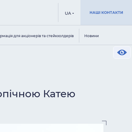
НАШІ КОНТАКТИ
UA
рмація для акціонерів та стейкхолдерів
Новини
допічною Катею