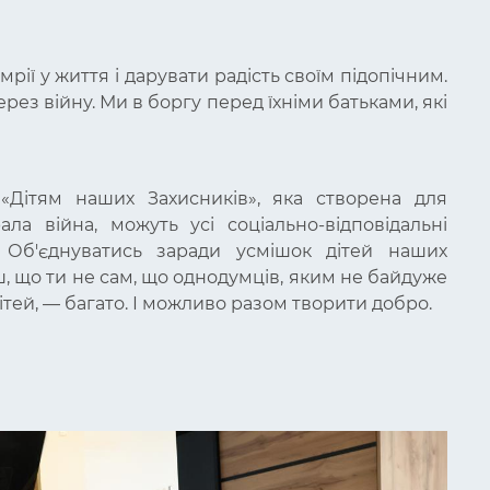
рії у життя і дарувати радість своїм підопічним.
рез війну. Ми в боргу перед їхніми батьками, які
«Дітям наших Захисників», яка створена для
рала війна, можуть усі соціально-відповідальні
. Об'єднуватись заради усмішок дітей наших
ш, що ти не сам, що однодумців, яким не байдуже
ітей,
—
багато. І можливо разом творити добро.