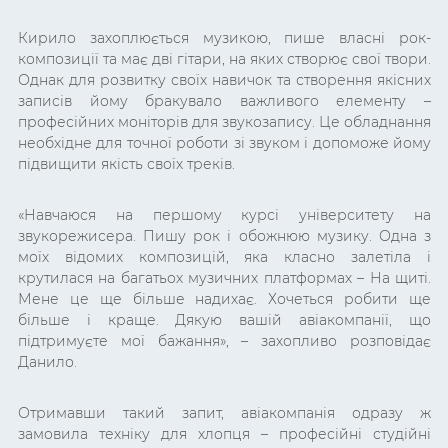
Кирило захоплюється музикою, пише власні рок-
композиції та має дві гітари, на яких створює свої твори.
Однак для розвитку своїх навичок та створення якісних
записів йому бракувало важливого елементу –
професійних моніторів для звукозапису. Це обладнання
необхідне для точної роботи зі звуком і допоможе йому
підвищити якість своїх треків.
«Навчаюся на першому курсі університету на
звукорежисера. Пишу рок і обожнюю музику. Одна з
моїх відомих композицій, яка класно залетіла і
крутилася на багатьох музичних платформах – На щиті.
Мене це ще більше надихає. Хочеться робити ще
більше і краще. Дякую вашій авіакомпанії, що
підтримуєте мої бажання», – захопливо розповідає
Данило.
Отримавши такий запит, авіакомпанія одразу ж
замовила техніку для хлопця – професійні студійні