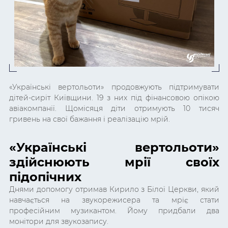
«Українські вертольоти» продовжують підтримувати
дітей-сиріт Київщини. 19 з них під фінансовою опікою
авіакомпанії. Щомісяця діти отримують 10 тисяч
гривень на свої бажання і реалізацію мрій.
«Українські вертольоти»
здійснюють мрії своїх
підопічних
Днями допомогу отримав Кирило з Білої Церкви, який
навчається на звукорежисера та мріє стати
професійним музикантом. Йому придбали два
монітори для звукозапису.