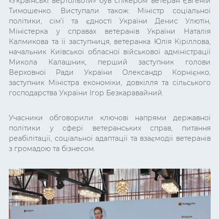
«Українські вертольоти» був спікером ветеран Євгеній
Тимошенко. Виступали також: Міністр соціальної
політики, сім’ї та єдності України Денис Улютін,
Міністерка у справах ветеранів України Наталія
Калмикова та її заступниця, ветеранка Юлія Кіріллова,
начальник Київської обласної військової адміністрації
Микола Калашник, перший заступник голови
Верховної Ради України Олександр Корнієнко,
заступник Міністра економіки, довкілля та сільського
господарства України Ігор Безкаравайний.
Учасники обговорили ключові напрями державної
політики у сфері ветеранських справ, питання
реабілітації, соціальної адаптації та взаємодії ветеранів
з громадою та бізнесом.