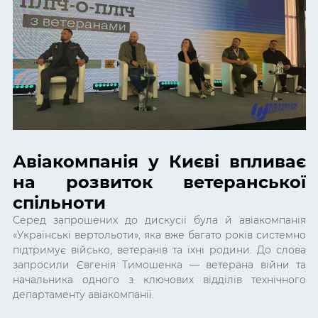
Авіакомпанія у Києві впливає
на розвиток ветеранської
спільноти
Серед запрошених до дискусії була й авіакомпанія
«Українські вертольоти», яка вже багато років системно
підтримує військо, ветеранів та їхні родини. До слова
запросили Євгенія Тимошенка — ветерана війни та
начальника одного з ключових відділів технічного
департаменту авіакомпанії.