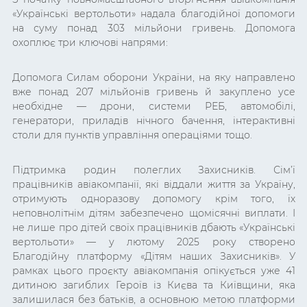
«Українські вертольоти» надала благодійної допомоги
на суму понад 303 мільйони гривень. Допомога
охоплює три ключові напрями:
Допомога Силам оборони України
, на яку направлено
вже понад 207 мільйонів гривень й закуплено усе
необхідне — дрони, системи РЕБ, автомобілі,
генератори, приладів нічного бачення, інтерактивні
столи для пунктів управління операціями тощо.
Підтримка родин полеглих Захисників
. Сім’ї
працівників авіакомпанії, які віддали життя за Україну,
отримують одноразову допомогу крім того, їх
неповнолітнім дітям забезпечено щомісячні виплати. І
не лише про дітей своїх працівників дбають «Українські
вертольоти» — у лютому 2025 року створено
Благодійну платформу «Дітям наших Захисників». У
рамках цього проєкту авіакомпанія опікується уже 41
дитиною загиблих Героїв із Києва та Київщини, яка
залишилася без батьків, а основною метою платформи