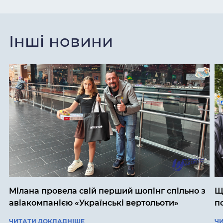
Інші новини
Мілана провела свій перший шопінг спільно з
Щ
авіакомпанією «Українські вертольоти»
п
ЧИТАТИ ДОКЛАДНІШЕ
Ч