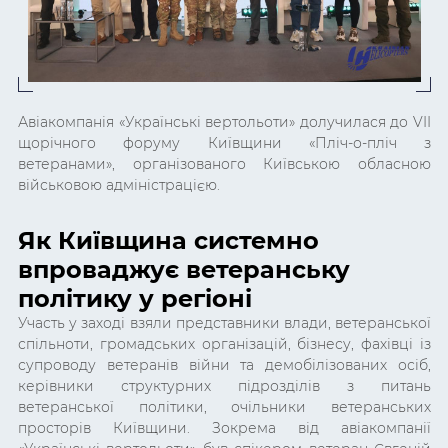
Авіакомпанія «Українські вертольоти» долучилася до VII
щорічного форуму Київщини «Пліч-о-пліч з
ветеранами», організованого Київською обласною
військовою адміністрацією.
Як Київщина системно
впроваджує ветеранську
політику у регіоні
Участь у заході взяли представники влади, ветеранської
спільноти, громадських організацій, бізнесу, фахівці із
супроводу ветеранів війни та демобілізованих осіб,
керівники структурних підрозділів з питань
ветеранської політики, очільники ветеранських
просторів Київщини. Зокрема від авіакомпанії