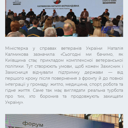
Міністерка у справах ветеранів України Наталія
Калмикова зазначила: «
Сьогодні ми бачимо, як
Київщина стає прикладом комплексної ветеранської
політики. Тут створюють умови, щоб кожен Захисник і
Захисниця відчували підтримку держави — від
першого кроку після повернення з фронту й до повної
інтеграції у громаду: житло, медицина, спорт, робота та
гідне життя. Саме так має виглядати реальна турбота
про тих, хто боронив та продовжують захищати
Україну
».