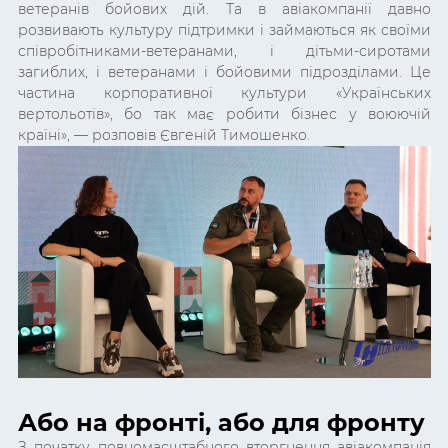
ветеранів бойових дій. Та в авіакомпанії давно
розвивають культуру підтримки і займаються як своїми
співробітниками-ветеранами, і дітьми-сиротами
загиблих, і ветеранами і бойовими підрозділами. Це
частина корпоративної культури «Українських
вертольотів», бо так має робити бізнес у воюючій
країні», — розповів Євгеній Тимошенко.
Або на фронті, або для фронту
З початку повномасштабного вторгнення авіакомпанія