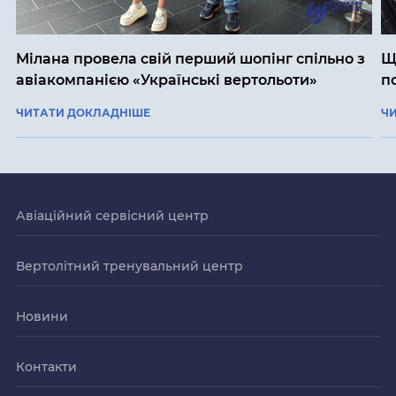
Мілана провела свій перший шопінг спільно з
Щ
авіакомпанією «Українські вертольоти»
п
ЧИТАТИ ДОКЛАДНІШЕ
Ч
Авіаційний сервісний центр
Вертолітний тренувальний центр
Новини
Контакти