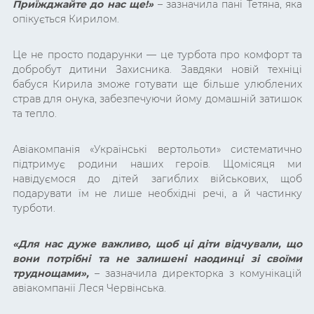
Приїжджайте до нас ще!»
– зазначила пані Тетяна, яка
опікується Кирилом.
Це не просто подарунки — це турбота про комфорт та
добробут дитини Захисника. Завдяки новій техніці
бабуся Кирила зможе готувати ще більше улюблених
страв для онука, забезпечуючи йому домашній затишок
та тепло.
Авіакомпанія «Українські вертольоти» систематично
підтримує родини наших героїв. Щомісяця ми
навідуємося до дітей загиблих військових, щоб
подарувати їм не лише необхідні речі, а й частинку
турботи.
«Для нас дуже важливо, щоб ці діти відчували, що
вони потрібні та не залишені наодинці зі своїми
труднощами»,
– зазначила директорка з комунікацій
авіакомпанії Леся Червінська.