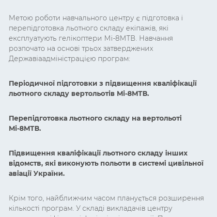
Метою роботи навчального центру є підготовка і
перепідготовка льотного складу екіпажів, які
експлуатують гелікоптери Мі-8МТВ. Навчання
розпочато на основі трьох затверджених
Державіаадміністрацією програм:
Періодичної підготовки з підвищення кваліфікації
льотного складу вертольотів Мі-8МТВ.
Перепідготовка льотного складу на вертольоті
Мі-8МТВ.
Підвищення кваліфікації льотного складу інших
відомств, які виконують польоти в системі цивільної
авіації України.
Крім того, найближчим часом планується розширення
кількості програм. У складі викладачів центру