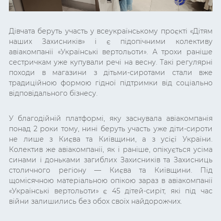
Дівчата беруть участь у всеукраїнському проєкті «Дітям
наших Захисників» і є підопічними колективу
авіакомпанії «Українські вертольоти». А трохи раніше
сестричкам уже купували речі на весну. Такі регулярні
походи в магазини з дітьми-сиротами стали вже
традиційною формою гідної підтримки від соціально
відповідального бізнесу.
У благодійній платформі, яку заснувала авіакомпанія
понад 2 роки тому, нині беруть участь уже діти-сироти
не лише з Києва та Київщини, а з усієї України.
Колектив же авіакомпанії, як і раніше, опікується усіма
синами і доньками загиблих Захисників та Захисниць
столичного регіону — Києва та Київщини. Під
щомісячною матеріальною опікою зараз в авіакомпанії
«Українські вертольоти» є 45 дітей-сиріт, які під час
війни залишились без обох своїх найдорожчих.