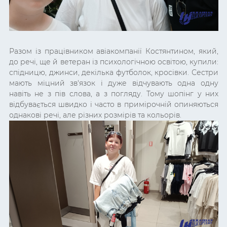
Разом із працівником авіакомпанії Костянтином, який,
до речі, ще й ветеран із психологічною освітою, купили:
спідницю, джинси, декілька футболок, кросівки. Сестри
мають міцний зв'язок і дуже відчувають одна одну
навіть не з пів слова, а з погляду. Тому шопінг у них
відбувається швидко і часто в примірочній опиняються
однакові речі, але різних розмірів та кольорів.