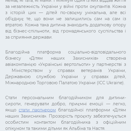
немає ні тата, ні мами. І мінімум один із них віддав життя
за незалежність України у війні проти окупантів. Кожна
з історій цих — дітей по-своєму унікальна, але всі
об'єднує те, що вони не залишились сам на сам із
втратою. Кожна така дитина знаходить додаткову опору
від бізнес-спільноти, від громадянського суспільства і
за сприяння держави.
Благодійна платформа соціально-відповідального
бізнесу «Дітям наших Захисників» створена
авіакомпанією «Українські вертольоти» у партнерстві з
Міністерством у справах ветеранів України,
Державною службою України у справах дітей,
Міжнародною Торговою Палатою України (ICC Ukraine).
Стати персональним благодійником для дитини-
сироти, генерувати добро, приємні емоції — легко,
якщо
стати партнером
благодійної платформи «Дітям
наших Захисників». Прозорість проєкту забезпечується
особистим контактом благодійника з офіційним
опікуном та такими дітьми як Альбіна та Настя.