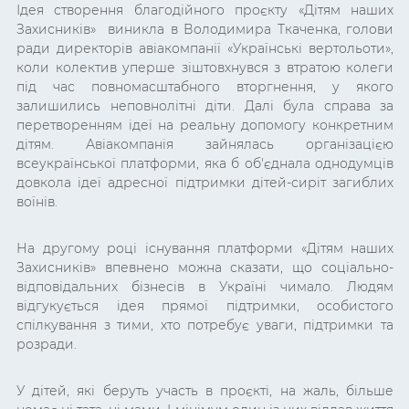
Ідея створення благодійного проєкту «Дітям наших
Захисників» виникла в Володимира Ткаченка, голови
ради директорів авіакомпанії «Українські вертольоти»,
коли колектив уперше зіштовхнувся з втратою колеги
під час повномасштабного вторгнення, у якого
залишились неповнолітні діти. Далі була справа за
перетворенням ідеї на реальну допомогу конкретним
дітям. Авіакомпанія зайнялась організацією
всеукраїнської платформи, яка б об'єднала однодумців
довкола ідеї адресної підтримки дітей-сиріт загиблих
воїнів.
На другому році існування платформи «Дітям наших
Захисників» впевнено можна сказати, що соціально-
відповідальних бізнесів в Україні чимало. Людям
відгукується ідея прямої підтримки, особистого
спілкування з тими, хто потребує уваги, підтримки та
розради.
У дітей, які беруть участь в проєкті, на жаль, більше