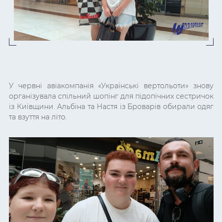
У червні авіакомпанія «Українські вертольоти» знову
організувала спільний шопінг для підопічних сестричок
із Київщини. Альбіна та Настя із Броварів обирали одяг
та взуття на літо.