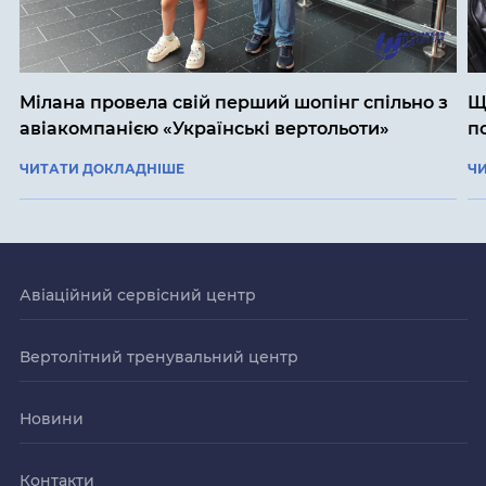
Мілана провела свій перший шопінг спільно з
Щ
авіакомпанією «Українські вертольоти»
п
ЧИТАТИ ДОКЛАДНІШЕ
Ч
Авіаційний сервісний центр
Вертолітний тренувальний центр
Новини
Контакти