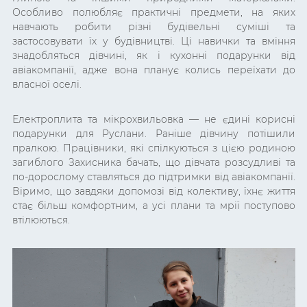
Особливо полюбляє практичні предмети, на яких
навчають робити різні будівельні суміші та
застосовувати їх у будівництві. Ці навички та вміння
знадобляться дівчині, як і кухонні подарунки від
авіакомпанії, адже вона планує колись переїхати до
власної оселі.
Електроплита та мікрохвильовка
— не єдині корисні
подарунки для Руслани. Раніше дівчину потішили
пралкою. Працівники, які спілкуються з цією родиною
загиблого Захисника бачать, що дівчата розсудливі та
по-дорослому ставляться до підтримки від авіакомпанії.
Віримо, що завдяки допомозі від колективу, їхнє життя
стає більш комфортним, а усі плани та мрії поступово
втілюються.