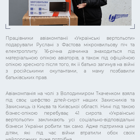
Працівники авіакомпанії
«Українські вертольоти»
подарували Руслані з Фастова мікрохвильову піч та
електроплиту. 16-річна дівчинка знаходиться під
матеріальною опікою авіаторів, а також під офіційною
опікою хресного після того, як її батько загинув на війні
з російськими окупантами, а маму позбавили
батьківських прав.
Авіакомпанія на чолі з Володимиром Ткаченком взяла
під своє шефство дітей-сиріт наших Захисників та
Захисниць із Києва та Київської області. Нині під такою
бізнес-опікою перебуває 41 сирота. «Українські
вертольоти» закликають усі соціально-відповідальні
бізнеси України робити так само. Адже підтримка цим
дітям, які під час війни втратили обох своїх
найдорожчих, дуже потрібна.