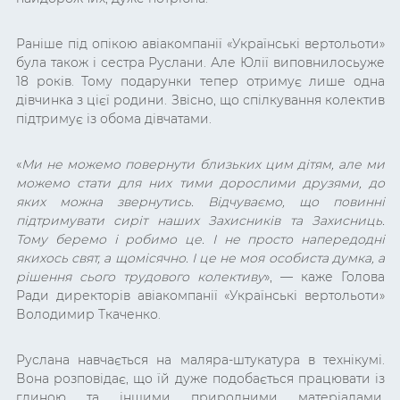
Раніше під опікою авіакомпанії «Українські вертольоти»
була також і сестра Руслани. Але Юлії виповнилосьуже
18 років. Тому подарунки тепер отримує лише одна
дівчинка з цієї родини. Звісно, що спілкування колектив
підтримує із обома дівчатами.
«
Ми не можемо повернути близьких цим дітям, але ми
можемо стати для них тими дорослими друзями, до
яких можна звернутись. Відчуваємо, що повинні
підтримувати сиріт наших Захисників та Захисниць.
Тому беремо і робимо це. І не просто напередодні
якихось свят, а щомісячно. І це не моя особиста думка, а
рішення сього трудового колективу
», — каже Голова
Ради директорів авіакомпанії «Українські вертольоти»
Володимир Ткаченко
.
Руслана навчається на маляра-штукатура в технікумі.
Вона розповідає, що їй дуже подобається працювати із
глиною та іншими природними матеріалами.